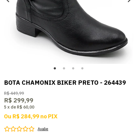
BOTA CHAMONIX BIKER PRETO - 264439
R$ 449,99
R$ 299,99
5
x
de
R$ 60,00
Ou
R$ 284,99
no
PIX
Avalie