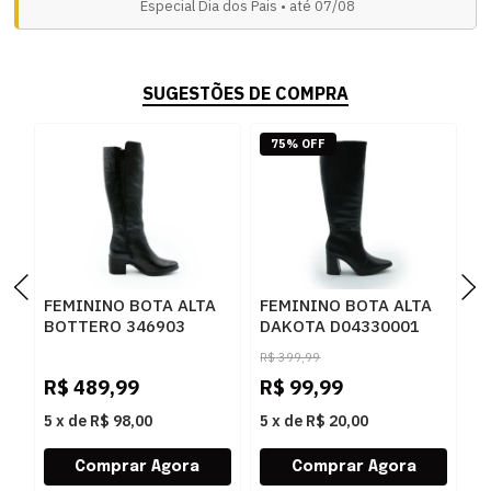
Especial Dia dos Pais • até 07/08
SUGESTÕES DE COMPRA
75% OFF
FEMININO BOTA ALTA
FEMININO BOTA ALTA
F
BOTTERO 346903
DAKOTA D04330001
D
PRETO
PRETO
P
R$
399,99
R$
489,99
R$
99,99
R
5
x
de
R$ 98,00
5
x
de
R$ 20,00
5