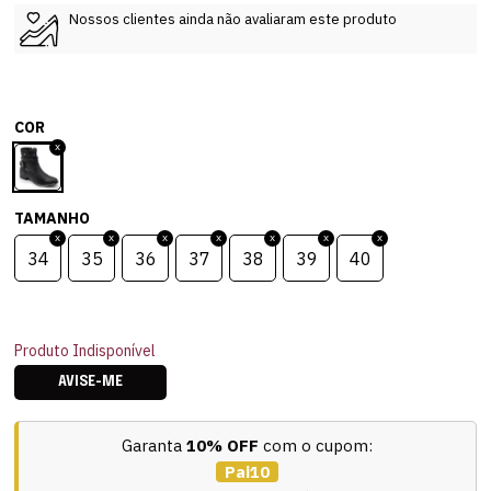
Nossos clientes ainda não avaliaram este produto
COR
TAMANHO
34
35
36
37
38
39
40
Produto Indisponível
AVISE-ME
Garanta
10% OFF
com o cupom:
Pai10