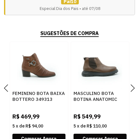
Pai10
Especial Dia dos Pais • até 07/08
SUGESTÕES DE COMPRA
FEMININO BOTA BAIXA
MASCULINO BOTA
M
BOTTERO 349313
BOTINA ANATOMIC
C
CONHAQUE
GEL 8811 FLOATER OIL
7
CONHAQUE
C
R$
469,99
R$
549,99
R
5
x
de
R$ 94,00
5
x
de
R$ 110,00
5