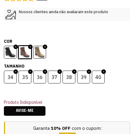
Nossos clientes ainda não avaliaram este produto
COR
TAMANHO
34
35
36
37
38
39
40
Produto Indisponível
AVISE-ME
Garanta
10% OFF
com o cupom: