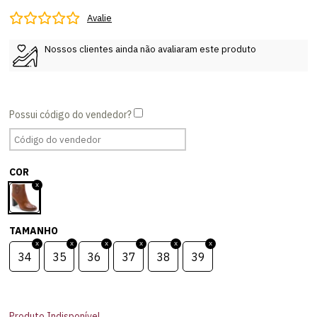
Avalie
Nossos clientes ainda não avaliaram este produto
COR
TAMANHO
34
35
36
37
38
39
Produto Indisponível