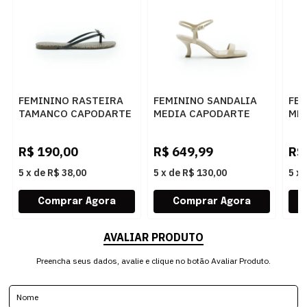
FEMININO RASTEIRA
FEMININO SANDALIA
FE
TAMANCO CAPODARTE
MEDIA CAPODARTE
ME
4010630 PRETO BEGE
4019333 SEDA
401
R$
190,00
R$
649,99
R$
5
x
de
R$ 38,00
5
x
de
R$ 130,00
5
x
AVALIAR PRODUTO
Preencha seus dados, avalie e clique no botão Avaliar Produto.