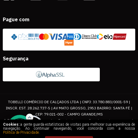
Pague com
Segurança
TOBELLI COMÉRCIO DE CALÇADOS LTDA | CNPJ: 33.780.883/0001-59 |
INSCR. EST. 28.262.737-5 | AV MATO GROSSO, 2953 BAIRRO: SANTA FÉ |
CEP: 79.021-002 - CAMPO GRANDE/MS
© Todos os direitos reservados. Eventuais promoções, descontos e prazos de
Cookies:
a gente guarda estatísticas de visitas para melhorar sua experiência de
pagamento expostos aqui são válidos apenas para compras via internet. As
navegação. Ao continuar navegando, você concorda com a nossa
Política de Privacidade
.
fotos, textos e layout aqui veiculados são de propriedade da Loja. É proibida a