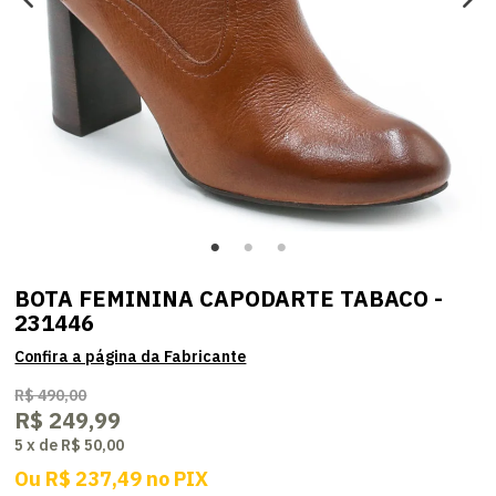
BOTA FEMININA CAPODARTE TABACO -
231446
R$ 490,00
R$ 249,99
5
x
de
R$ 50,00
Ou
R$ 237,49
no
PIX