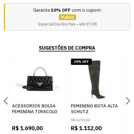
Garanta
10% OFF
com o cupom:
Pai10
Especial Dia dos Pais • até 07/08
SUGESTÕES DE COMPRA
20% OFF
ACESSORIOS BOLSA
FEMININO BOTA ALTA
F
FEMININA TIRACOLO
SCHUTZ
S
SCHUTZ
S2205900630003 DARK
S
R$
1.390,00
R
S5001833100005
BROWN
B
R$
1.690,00
R$
1.112,00
R
BLACK