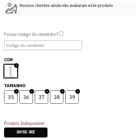
Nossos clientes ainda não avaliaram este produto
COR
TAMANHO
35
36
37
38
39
Produto Indisponível
AVISE-ME