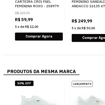
CARTEIRA CRIS FAEL
FEMININO SANDALI
FEMININA ROXO - 258979
ANDACCO 16135 67
LARANJA
R$
329,99
R$
59,99
R$
249,99
5
x
de
R$ 12,00
5
x
de
R$ 50,00
PRODUTOS DA MESMA MARCA
50% OFF