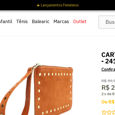
🔥 Lançamentos F
nfantil
Tênis
Balearic
Marcas
Outlet
CAR
- 24
R$ 99,
R$ 2
2
x
de
R
Ou
R$