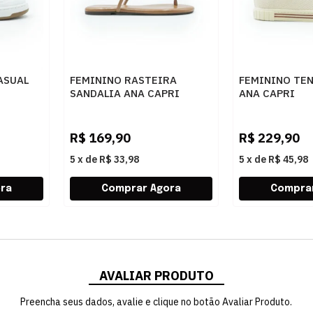
ASUAL
FEMININO RASTEIRA
FEMININO TEN
SANDALIA ANA CAPRI
ANA CAPRI
C3029400030025 AMBAR
C30405000500
CUOIO/AC CR
R$
169,90
R$
229,90
5
x
de
R$ 33,98
5
x
de
R$ 45,98
AVALIAR PRODUTO
Preencha seus dados, avalie e clique no botão Avaliar Produto.