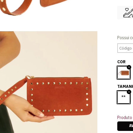
COR
TAMAN
**
Produto 
A