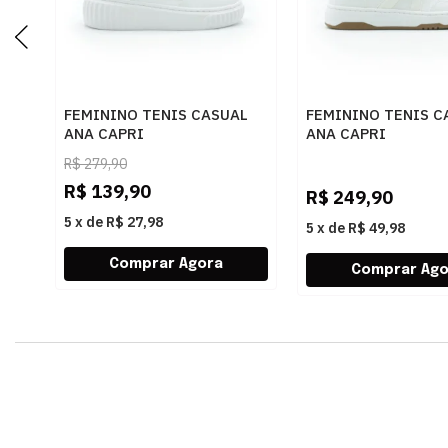
FEMININO TENIS CASUAL
FEMININO TENIS C
ANA CAPRI
ANA CAPRI
C3072300010001 BRANCO
C3065000020007
R$
279,90
BRANCO/BEGE
R$
139,90
R$
249,90
5
x
de
R$ 27,98
5
x
de
R$ 49,98