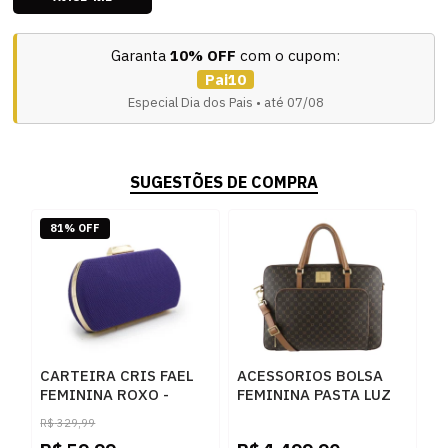
Garanta
10% OFF
com o cupom:
Pai10
Especial Dia dos Pais • até 07/08
SUGESTÕES DE COMPRA
81% OFF
CARTEIRA CRIS FAEL
ACESSORIOS BOLSA
FEMININA ROXO -
FEMININA PASTA LUZ
258979
DA LUA 10005594 3
R$
329,99
NEW RIDGE AMENDOA