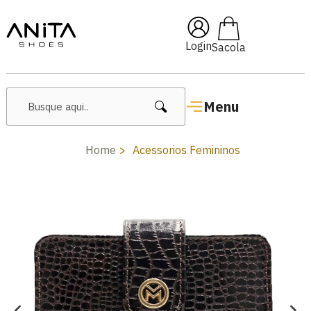
🔖 10% OFF com cupom
Pai10
Login
Menu
Home
Acessorios Femininos