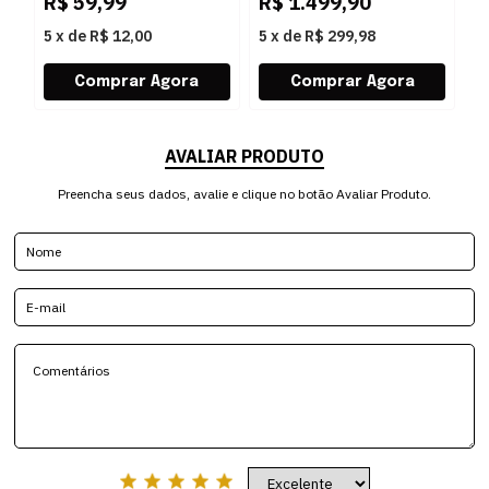
R$
59,99
R$
1.499,90
5
x
de
R$ 12,00
5
x
de
R$ 299,98
AVALIAR PRODUTO
Preencha seus dados, avalie e clique no botão Avaliar Produto.