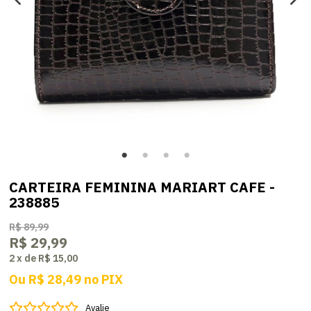
CARTEIRA FEMININA MARIART CAFE -
238885
R$ 89,99
R$ 29,99
2
x
de
R$ 15,00
Ou
R$ 28,49
no
PIX
Avalie