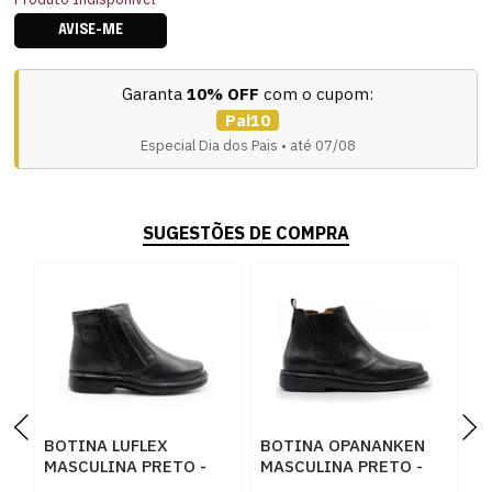
AVISE-ME
Garanta
10% OFF
com o cupom:
Pai10
Especial Dia dos Pais • até 07/08
SUGESTÕES DE COMPRA
BOTINA LUFLEX
BOTINA OPANANKEN
C
MASCULINA PRETO -
MASCULINA PRETO -
F
243118
244614
2