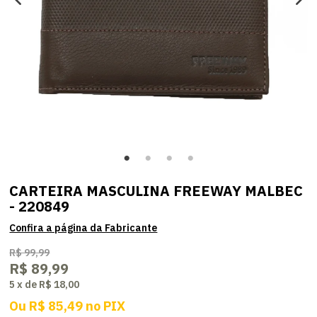
CARTEIRA MASCULINA FREEWAY MALBEC
- 220849
R$ 99,99
R$ 89,99
5
x
de
R$ 18,00
Ou
R$ 85,49
no
PIX