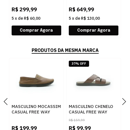
R
R$
299,99
R$
649,99
R
5
x
de
R$ 60,00
5
x
de
R$ 130,00
5
PRODUTOS DA MESMA MARCA
37% OFF
MASCULINO MOCASSIM
MASCULINO CHINELO
M
CASUAL FREE WAY
CASUAL FREE WAY
S
LOGANX 4089 HAVANA
CANASTRA8
F
R$
159,99
PATAGONIA
P
R$
199,99
R$
99,99
R
MACARANDUBA