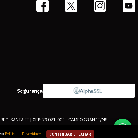
Segurança
IRRO: SANTA FÉ | CEP: 79.021-002 - CAMPO GRANDE/MS
ernet. As fotos, textos e layout aqui veiculados são de propriedade da
ssa
Política de Privacidade
.
CONTINUAR E FECHAR