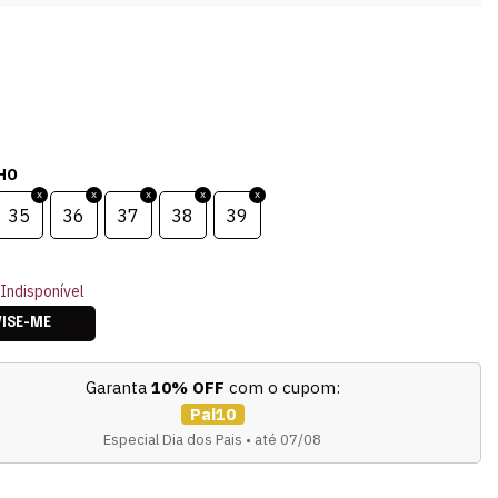
HO
35
36
37
38
39
Indisponível
VISE-ME
Garanta
10% OFF
com o cupom:
Pai10
Especial Dia dos Pais • até 07/08