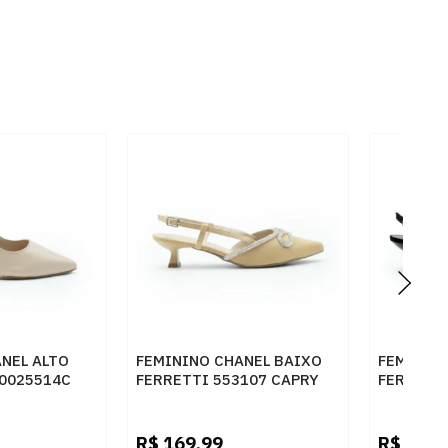
NEL ALTO
FEMININO CHANEL BAIXO
FEMININ
70025514C
FERRETTI 553107 CAPRY
FERRETT
PALHA
PRETO
R$
169,99
R$
169,