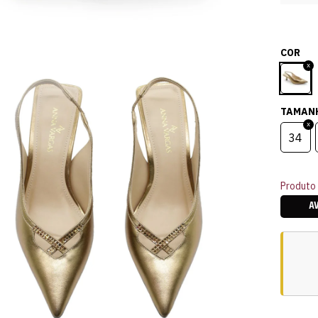
COR
TAMAN
34
Produto 
A