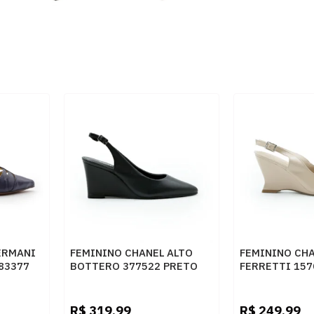
ERMANI
FEMININO CHANEL ALTO
FEMININO CHA
283377
BOTTERO 377522 PRETO
FERRETTI 15
VENETO SKIN
R$
319,99
R$
249,99