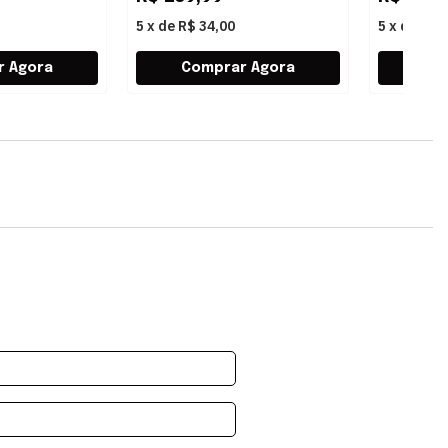
5
x
de
R$ 34,00
5
x
de
R$ 