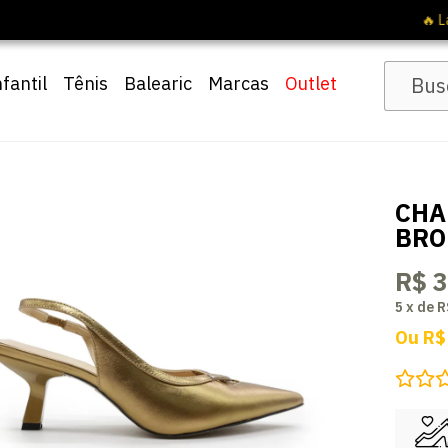
🔖 10% OFF com cupom
Pai10
nfantil
Tênis
Balearic
Marcas
Outlet
CHA
BRO
R$ 
5
x
de
R
Ou
R$