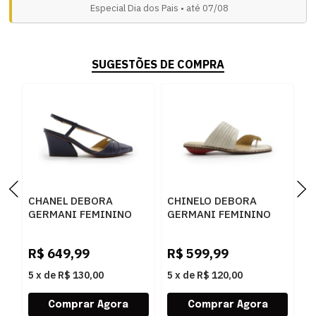
Especial Dia dos Pais • até 07/08
SUGESTÕES DE COMPRA
CHANEL DEBORA
CHINELO DEBORA
S
GERMANI FEMININO
GERMANI FEMININO
G
NAVY - 283377
GELO - 283372
D
R$
649,99
R$
599,99
R
5
x
de
R$ 130,00
5
x
de
R$ 120,00
5