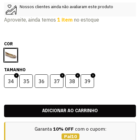
Nossos clientes ainda não avaliaram este produto
Aproveite, ainda temos
1 item
no estoque
COR
TAMANHO
34
35
36
37
38
39
Garanta
10% OFF
com o cupom:
Pai10