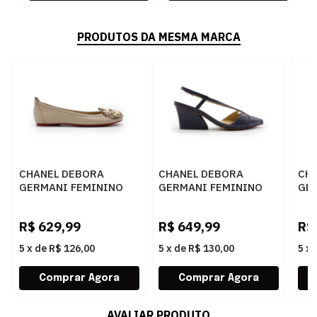
PRODUTOS DA MESMA MARCA
CHANEL DEBORA
CHANEL DEBORA
CH
GERMANI FEMININO
GERMANI FEMININO
GE
DESERT - 283378
NAVY - 283377
GEL
R$
629,99
R$
649,99
R$
5
x
de
R$ 126,00
5
x
de
R$ 130,00
5
x
AVALIAR PRODUTO