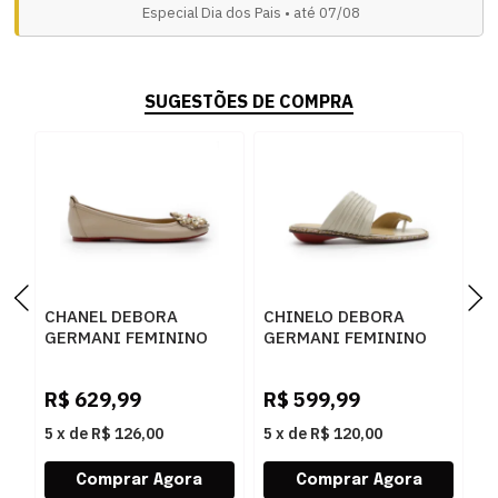
Especial Dia dos Pais • até 07/08
SUGESTÕES DE COMPRA
CHANEL DEBORA
CHINELO DEBORA
F
GERMANI FEMININO
GERMANI FEMININO
A
DESERT - 283378
GELO - 283372
P
R$
629,99
R$
599,99
R
5
x
de
R$ 126,00
5
x
de
R$ 120,00
5