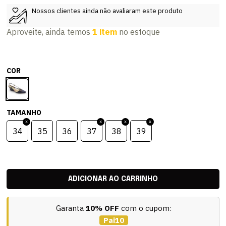
Nossos clientes ainda não avaliaram este produto
Aproveite, ainda temos
1 item
no estoque
COR
TAMANHO
34
35
36
37
38
39
Garanta
10% OFF
com o cupom:
Pai10