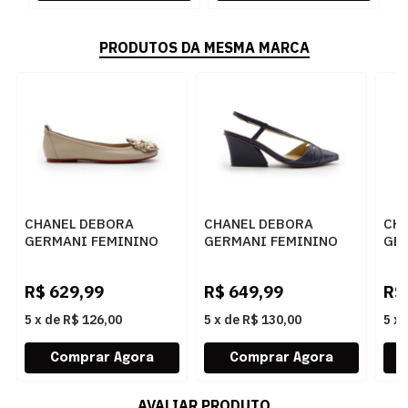
PRODUTOS DA MESMA MARCA
CHANEL DEBORA
CHANEL DEBORA
CH
GERMANI FEMININO
GERMANI FEMININO
GE
DESERT - 283378
NAVY - 283377
GEL
R$
629,99
R$
649,99
R$
5
x
de
R$ 126,00
5
x
de
R$ 130,00
5
x
AVALIAR PRODUTO