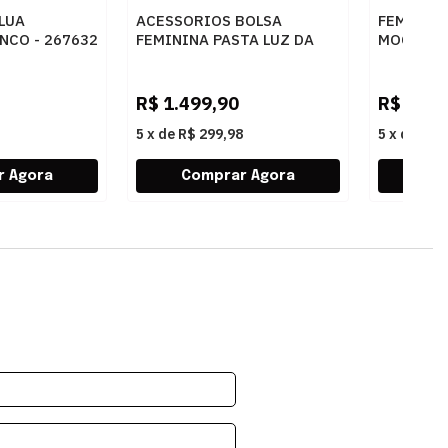
 LUA
ACESSORIOS BOLSA
FEMININ
NCO - 267632
FEMININA PASTA LUZ DA
MOCASSIM
LUA 10005594 3 NEW RIDGE
60260019
AMENDOA
AMENDOA
R$
1.499,90
R$
439,
5
x
de
R$ 299,98
5
x
de
R$ 