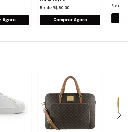
5
x
de
R$ 
5
x
de
R$ 50,00