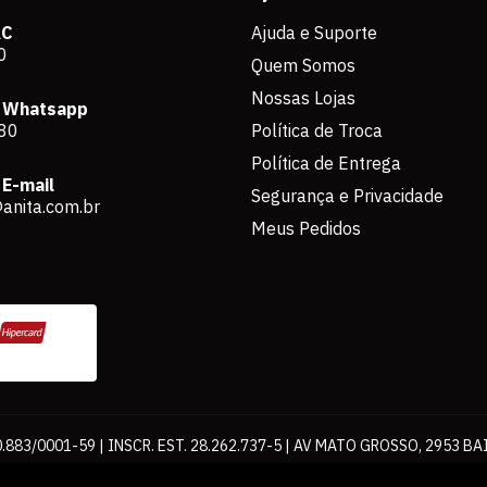
AC
Ajuda e Suporte
0
Quem Somos
Nossas Lojas
 Whatsapp
80
Política de Troca
Política de Entrega
E-mail
Segurança e Privacidade
anita.com.br
Meus Pedidos
883/0001-59 | INSCR. EST. 28.262.737-5 | AV MATO GROSSO, 2953 BA
os de pagamento expostos aqui são válidos apenas para compras via int