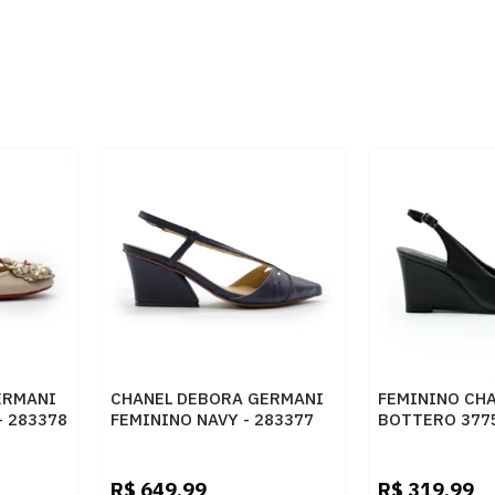
ERMANI
CHANEL DEBORA GERMANI
FEMININO CHA
- 283378
FEMININO NAVY - 283377
BOTTERO 377
R$
649,99
R$
319,99