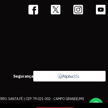
Segurança
IRRO: SANTA FÉ | CEP: 79.021-002 - CAMPO GRANDE/MS
ernet. As fotos, textos e layout aqui veiculados são de propriedade da