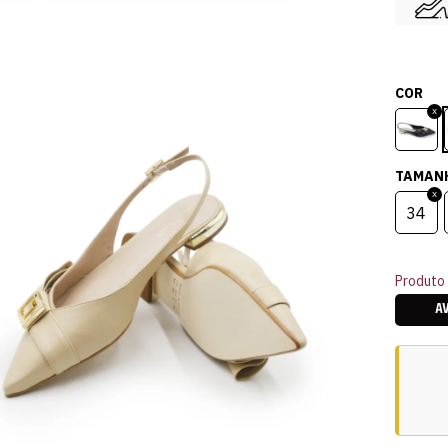
COR
TAMAN
34
Produto 
A