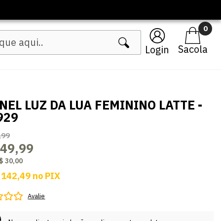
🔥 Lançamentos Femininos
0
Login
NEL LUZ DA LUA FEMININO LATTE -
929
,99
149,99
$ 30,00
 142,49
no
PIX
Avalie