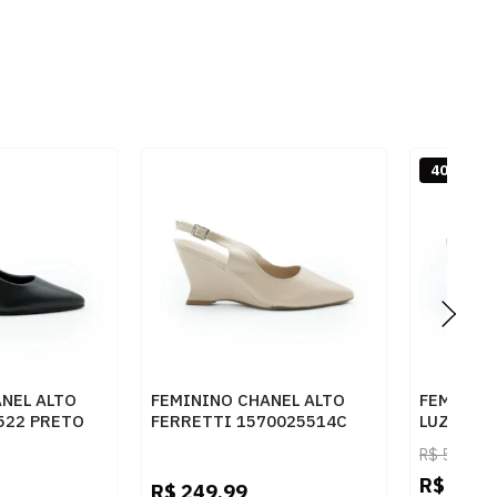
40% OFF
NEL ALTO
FEMININO CHANEL ALTO
FEMININO
522 PRETO
FERRETTI 1570025514C
LUZ DA L
VENETO SKIN
CANELA
R$
599,90
R$
359,
R$
249,99