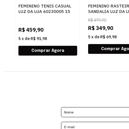
FEMININO TENIS CASUAL
FEMININO RASTEI
LUZ DA LUA 60230005 15
SANDALIA LUZ DA 
MONOGRAMA AMENDOA
80270037 ATACAM
R$
499,90
OURO
R$
349,90
R$
459,90
5
x
de
R$ 69,98
5
x
de
R$ 91,98