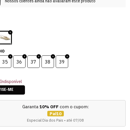
Nossos clientes ainda não avaliaram este produto
HO
35
36
37
38
39
Indisponível
VISE-ME
Garanta
10% OFF
com o cupom:
Pai10
Especial Dia dos Pais • até 07/08