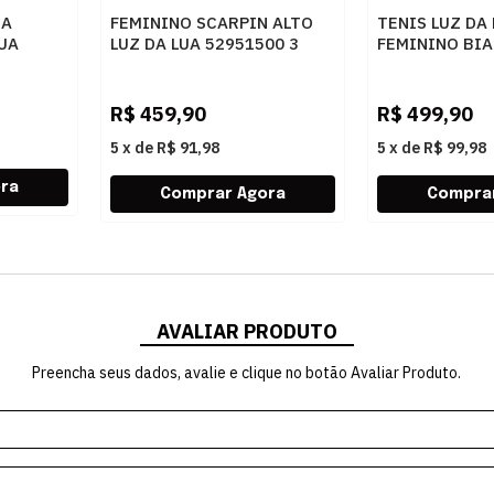
RA
FEMININO SCARPIN ALTO
TENIS LUZ DA
LUA
LUZ DA LUA 52951500 3
FEMININO BIA
A PRETO
SAARA PRETO
R$
459,90
R$
499,90
5
x
de
R$ 91,98
5
x
de
R$ 99,98
AVALIAR PRODUTO
Preencha seus dados, avalie e clique no botão Avaliar Produto.