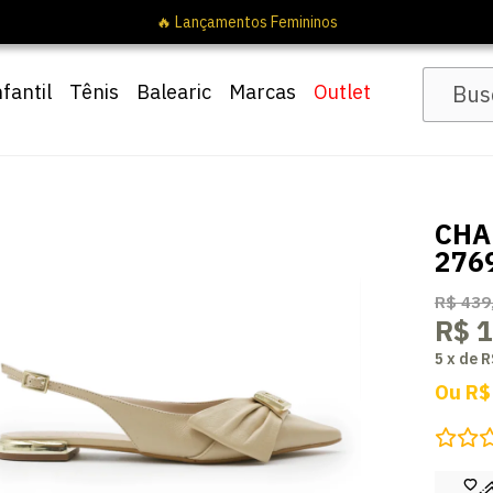
nfantil
Tênis
Balearic
Marcas
Outlet
CHA
276
R$ 439
R$ 
5
x
de
R
Ou
R$