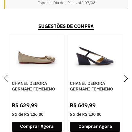
Especial Dia dos Pais • até 07/08
SUGESTÕES DE COMPRA
CHANEL DEBORA
CHANEL DEBORA
F
GERMANI FEMININO
GERMANI FEMININO
A
DESERT - 283378
NAVY - 283377
P
R$
629,99
R$
649,99
R
5
x
de
R$ 126,00
5
x
de
R$ 130,00
5