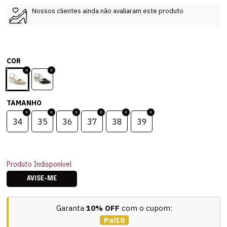
Nossos clientes ainda não avaliaram este produto
COR
TAMANHO
34
35
36
37
38
39
Produto Indisponível
AVISE-ME
Garanta
10% OFF
com o cupom:
Pai10