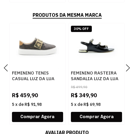
PRODUTOS DA MESMA MARCA
30% OFF
FEMININO TENIS
FEMININO RASTEIRA
F
CASUAL LUZ DA LUA
SANDALIA LUZ DA LUA
A
60230005 15
80270037 ATACAMA
5
R$
499,90
MONOGRAMA
PRETO
P
R$
459,90
R$
349,90
R
AMENDOA OURO
5
x
de
R$ 91,98
5
x
de
R$ 69,98
5
AVALIAR PRODUTO