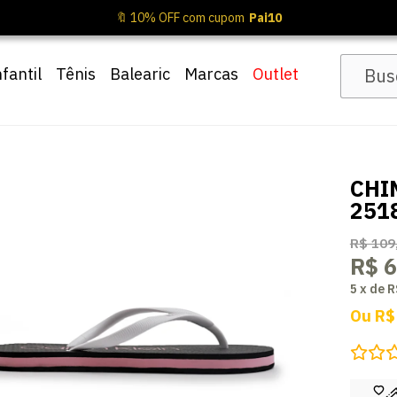
🔖 10% OFF com cupom
Pai10
nfantil
Tênis
Balearic
Marcas
Outlet
CHI
251
R$ 109
R$ 6
5
x
de
R
Ou
R$