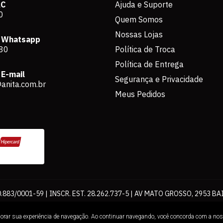
AC
Ajuda e Suporte
0
Quem Somos
Nossas Lojas
 Whatsapp
80
Política de Troca
Política de Entrega
E-mail
Segurança e Privacidade
anita.com.br
Meus Pedidos
883/0001-59 | INSCR. EST. 28.262.737-5 | AV MATO GROSSO, 2953 BA
os de pagamento expostos aqui são válidos apenas para compras via int
lhorar sua experiência de navegação. Ao continuar navegando, você concorda com a no
Loja. É proibida a utilização total ou parcial sem nossa autorização.