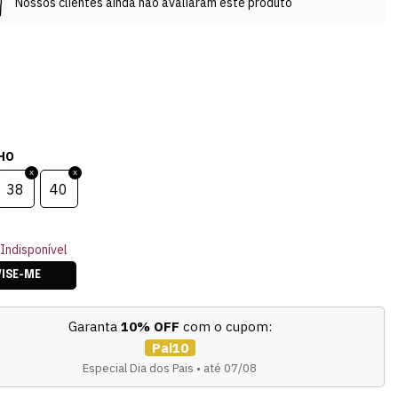
Nossos clientes ainda não avaliaram este produto
HO
38
40
Indisponível
VISE-ME
Garanta
10% OFF
com o cupom:
Pai10
Especial Dia dos Pais • até 07/08