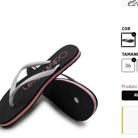
COR
TAMAN
36
Produto 
A