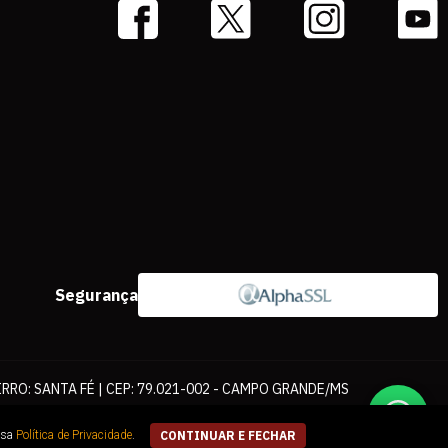
Segurança
IRRO: SANTA FÉ | CEP: 79.021-002 - CAMPO GRANDE/MS
ernet. As fotos, textos e layout aqui veiculados são de propriedade da
ssa
Política de Privacidade
.
CONTINUAR E FECHAR