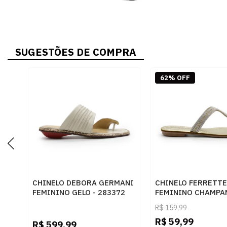
SUGESTÕES DE COMPRA
62% OFF
CHINELO DEBORA GERMANI
CHINELO FERRETTE
FEMININO GELO - 283372
FEMININO CHAMPAN
283725
R$
159,99
R$
59,99
R$
599,99