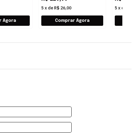
5
x
de
R$ 26,00
5
x
de
R$ 