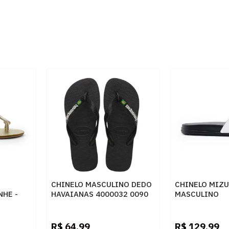
CHINELO MASCULINO DEDO
CHINELO MIZ
HE -
HAVAIANAS 4000032 0090
MASCULINO
PRETO
PRETO/BRANCO
R$
64,99
R$
129,99