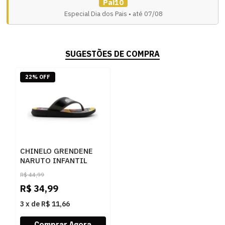
Pai10
Especial Dia dos Pais • até 07/08
SUGESTÕES DE COMPRA
22% OFF
CHINELO GRENDENE
NARUTO INFANTIL
20566 - 245883
R$
44,99
R$
34,99
3
x
de
R$ 11,66