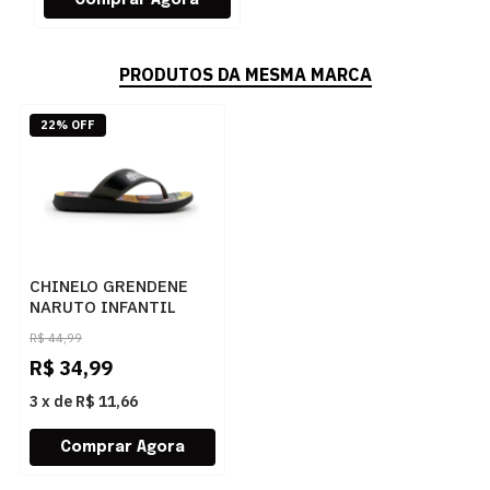
PRODUTOS DA MESMA MARCA
22% OFF
CHINELO GRENDENE
NARUTO INFANTIL
20566 - 245883
R$
44,99
R$
34,99
3
x
de
R$ 11,66