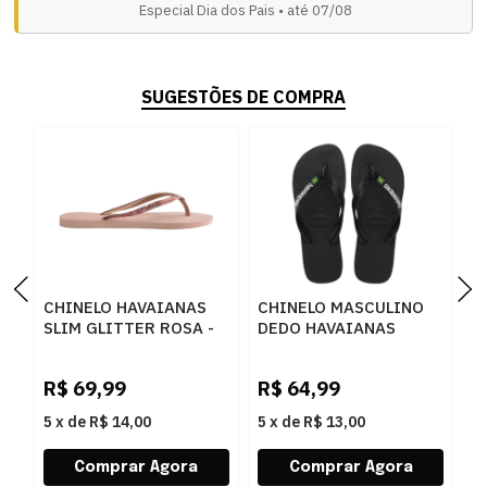
Especial Dia dos Pais • até 07/08
SUGESTÕES DE COMPRA
CHINELO HAVAIANAS
CHINELO MASCULINO
F
SLIM GLITTER ROSA -
DEDO HAVAIANAS
C
242804
4000032 0090 PRETO
C
P
R$
69,99
R$
64,99
R
5
x
de
R$ 14,00
5
x
de
R$ 13,00
5