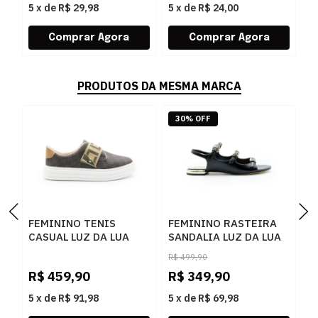
5
x
de
R$ 29,98
5
x
de
R$ 24,00
5
PRODUTOS DA MESMA MARCA
30% OFF
FEMININO TENIS
FEMININO RASTEIRA
S
CASUAL LUZ DA LUA
SANDALIA LUZ DA LUA
P
60230005 15
80270037 ATACAMA
R$
499,90
MONOGRAMA
PRETO
R$
459,90
R$
349,90
R
AMENDOA OURO
5
x
de
R$ 91,98
5
x
de
R$ 69,98
5