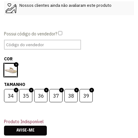
Nossos clientes ainda não avaliaram este produto
COR
TAMANHO
34
35
36
37
38
39
Produto Indisponível
AVISE-ME