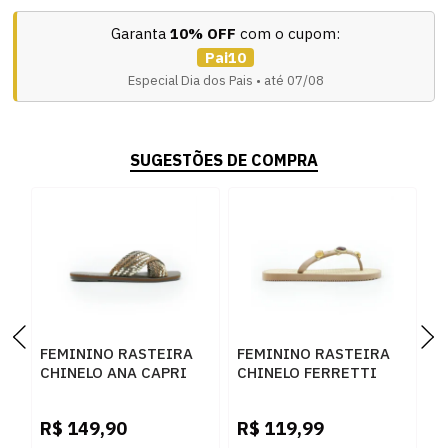
Garanta
10% OFF
com o cupom:
Pai10
Especial Dia dos Pais • até 07/08
SUGESTÕES DE COMPRA
FEMININO RASTEIRA
FEMININO RASTEIRA
F
CHINELO ANA CAPRI
CHINELO FERRETTI
C
C3061200110018
24190 ANTIK META
2
R
CUOIO OURO COFFEE
OURO
R$
149,90
R$
119,99
R