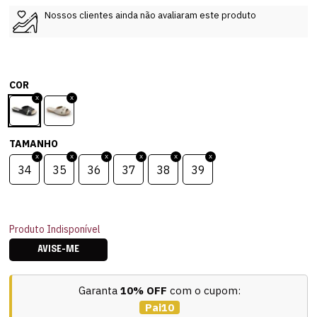
Nossos clientes ainda não avaliaram este produto
COR
TAMANHO
34
35
36
37
38
39
Produto Indisponível
AVISE-ME
Garanta
10% OFF
com o cupom:
Pai10