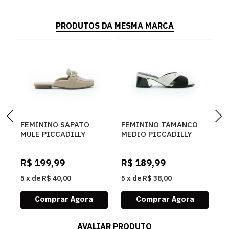
PRODUTOS DA MESMA MARCA
FEMININO SAPATO
FEMININO TAMANCO
F
MULE PICCADILLY
MEDIO PICCADILLY
M
250278 3 FENDI
543095 1 PRETO
4
R$
199,99
R$
189,99
R
5
x
de
R$ 40,00
5
x
de
R$ 38,00
5
AVALIAR PRODUTO