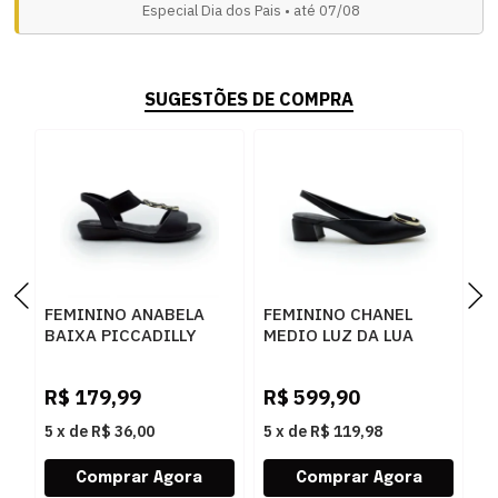
Especial Dia dos Pais • até 07/08
SUGESTÕES DE COMPRA
FEMININO ANABELA
FEMININO CHANEL
F
BAIXA PICCADILLY
MEDIO LUZ DA LUA
M
500417 9 PRETO
81080002 SAARA
1
PRETO CERVO PRETO
R$
179,99
R$
599,90
R
5
x
de
R$ 36,00
5
x
de
R$ 119,98
5