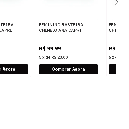
STEIRA
FEMININO RASTEIRA
FEMININ
CAPRI
CHINELO ANA CAPRI
CHINELO 
43 PALHA
C3001400040270 RUBINO
C300140
R$
99,99
R$
99,9
5
x
de
R$ 20,00
5
x
de
R$ 