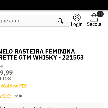
0
Login
NELO RASTEIRA FEMININA
RETTE GTM WHISKY - 221553
99
9,99
$ 14,00
 66,49
no
PIX
Avalie