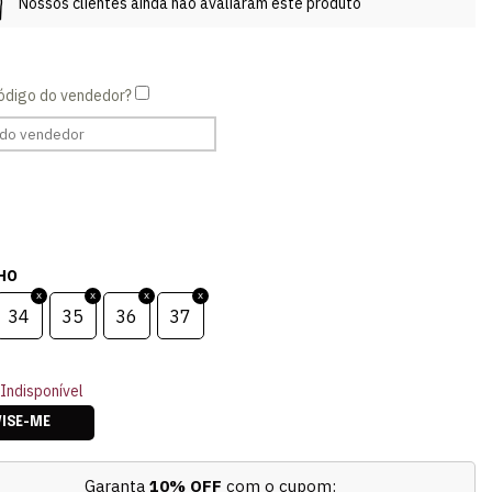
Nossos clientes ainda não avaliaram este produto
HO
34
35
36
37
Indisponível
VISE-ME
Garanta
10% OFF
com o cupom: