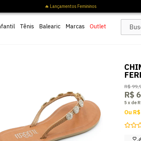
🔥 Lançamentos Femininos
nfantil
Tênis
Balearic
Marcas
Outlet
CHI
FER
R$ 99,
R$ 6
5
x
de
R
Ou
R$