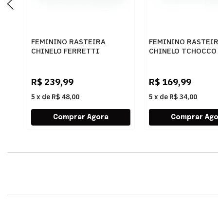
FEMININO RASTEIRA
FEMININO RASTEI
CHINELO FERRETTI
CHINELO TCHOCCO
1937893 MADRI NEW
WHISKY
WHISKY
R$
239,99
R$
169,99
5
x
de
R$ 48,00
5
x
de
R$ 34,00