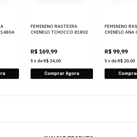
RA
FEMININO RASTEIRA
FEMININO RA
 14804
CHINELO TCHOCCO 81802
CHINELO ANA 
LIKE WHISKY
C30014000402
R$
169,99
R$
99,99
5
x
de
R$ 34,00
5
x
de
R$ 20,00