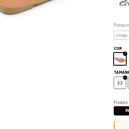
COR
TAMAN
33
Produto 
A