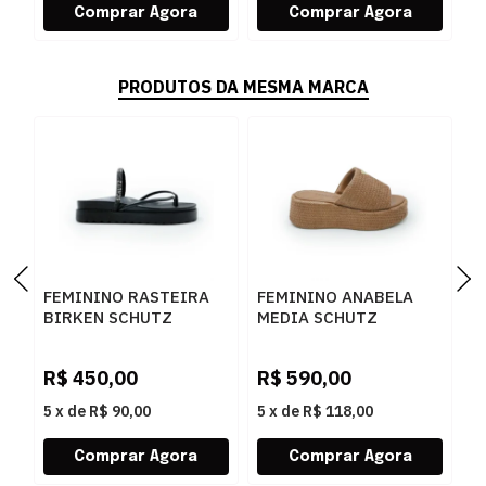
PRODUTOS DA MESMA MARCA
FEMININO RASTEIRA
FEMININO ANABELA
F
BIRKEN SCHUTZ
MEDIA SCHUTZ
S
S2073302160001
S2249000010002
S
BLACK/BLACK-JET-
BROWNIE
S
R$
450,00
R$
590,00
R
CRISTAL
5
x
de
R$ 90,00
5
x
de
R$ 118,00
5