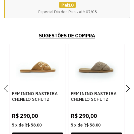
Pai10
Especial Dia dos Pais • até 07/08
SUGESTÕES DE COMPRA
FEMININO RASTEIRA
FEMININO RASTEIRA
F
CHINELO SCHUTZ
CHINELO SCHUTZ
C
S2088901150041
S2088901150042 DARK
S
R
GOLDEN OCHRE
FRAPPE
B
R$
290,00
R$
290,00
R
5
x
de
R$ 58,00
5
x
de
R$ 58,00
5