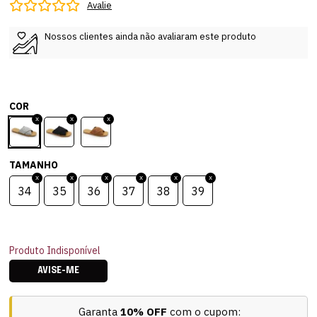
Avalie
Nossos clientes ainda não avaliaram este produto
COR
TAMANHO
34
35
36
37
38
39
Produto Indisponível
AVISE-ME
Garanta
10% OFF
com o cupom: