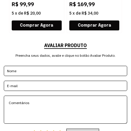
R$
99,99
R$
169,99
R
5
x
de
R$ 20,00
5
x
de
R$ 34,00
5
AVALIAR PRODUTO
Preencha seus dados, avalie e clique no botão Avaliar Produto.