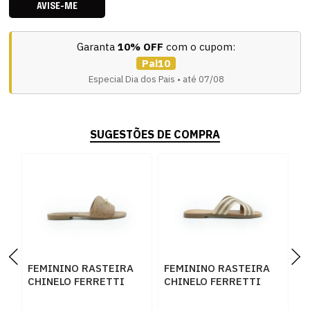
AVISE-ME
Garanta
10% OFF
com o cupom:
Pai10
Especial Dia dos Pais • até 07/08
SUGESTÕES DE COMPRA
FEMININO RASTEIRA
FEMININO RASTEIRA
A
CHINELO FERRETTI
CHINELO FERRETTI
M
A209429099 3 BEGE
Z667229375 BEGE TAN
B