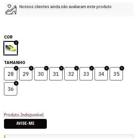
Nossos clientes ainda não avaliaram este produto
COR
TAMANHO
28
29
30
31
32
33
34
35
36
Produto Indisponível
AVISE-ME