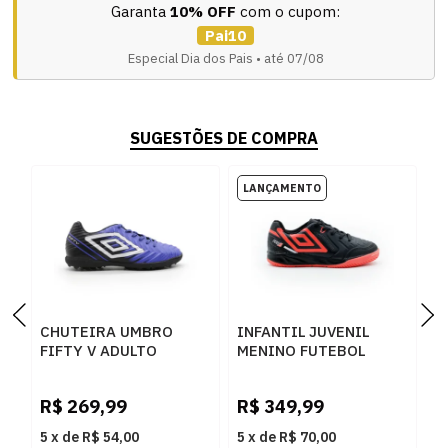
Garanta
10% OFF
com o cupom:
Pai10
Especial Dia dos Pais • até 07/08
SUGESTÕES DE COMPRA
CHUTEIRA UMBRO
INFANTIL JUVENIL
I
FIFTY V ADULTO
MENINO FUTEBOL
M
SOCIETY
UMBRO PRO 5 JR
U
ROYAL/BRANCO -
U07FB00533
U
R$
269,99
R$
349,99
R
276394
102PRETOCORALBRANCO
1
5
x
de
R$ 54,00
5
x
de
R$ 70,00
5