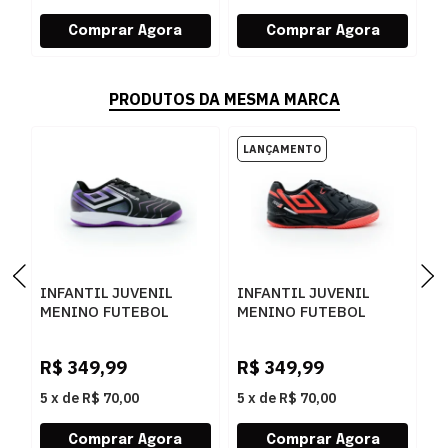
PRODUTOS DA MESMA MARCA
INFANTIL JUVENIL
INFANTIL JUVENIL
T
MENINO FUTEBOL
MENINO FUTEBOL
I
UMBRO PRO5 JR
UMBRO PRO 5 JR
S
U07FB00092
U07FB00533
2
R$
349,99
R$
349,99
R
100PRETOELECTRICPURPLEFURTACOR
102PRETOCORALBRANCO
5
x
de
R$ 70,00
5
x
de
R$ 70,00
5