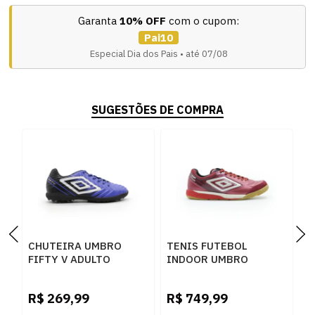
Garanta
10% OFF
com o cupom:
Pai10
Especial Dia dos Pais • até 07/08
SUGESTÕES DE COMPRA
CHUTEIRA UMBRO
TENIS FUTEBOL
T
FIFTY V ADULTO
INDOOR UMBRO
I
SOCIETY
ADAMANT PR
B
ROYAL/BRANCO -
U03FB00291
2
R$
269,99
R$
749,99
R
276394
424SCOOTER