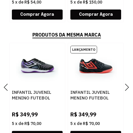
5
x
de
R$ 54,00
5
x
de
R$ 150,00
5
PRODUTOS DA MESMA MARCA
INFANTIL JUVENIL
INFANTIL JUVENIL
T
MENINO FUTEBOL
MENINO FUTEBOL
I
UMBRO PRO5 JR
UMBRO PRO 5 JR
S
U07FB00092
U07FB00533
2
R$
349,99
R$
349,99
R
100PRETOELECTRICPURPLEFURTACOR
102PRETOCORALBRANCO
5
x
de
R$ 70,00
5
x
de
R$ 70,00
5