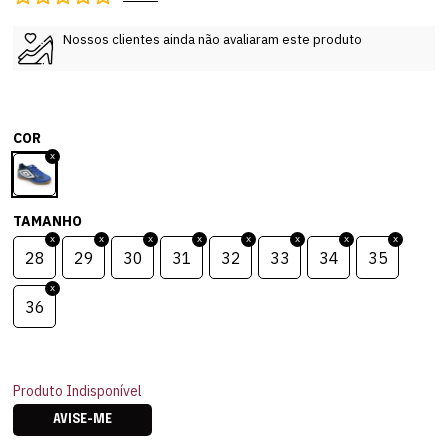
Nossos clientes ainda não avaliaram este produto
COR
TAMANHO
28
29
30
31
32
33
34
35
36
Produto Indisponível
AVISE-ME