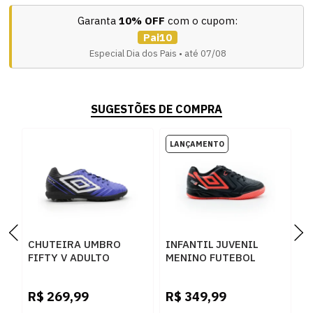
Garanta
10% OFF
com o cupom:
Pai10
Especial Dia dos Pais • até 07/08
SUGESTÕES DE COMPRA
CHUTEIRA UMBRO
INFANTIL JUVENIL
I
FIFTY V ADULTO
MENINO FUTEBOL
M
SOCIETY
UMBRO PRO 5 JR
U
ROYAL/BRANCO -
U07FB00533
U
R$
269,99
R$
349,99
R
276394
102PRETOCORALBRANCO
1