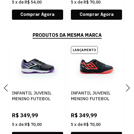
5
x
de
R$ 54,00
5
x
de
R$ 70,00
5
PRODUTOS DA MESMA MARCA
INFANTIL JUVENIL
INFANTIL JUVENIL
T
MENINO FUTEBOL
MENINO FUTEBOL
I
UMBRO PRO5 JR
UMBRO PRO 5 JR
S
U07FB00092
U07FB00533
2
R$
349,99
R$
349,99
R
100PRETOELECTRICPURPLEFURTACOR
102PRETOCORALBRANCO
5
x
de
R$ 70,00
5
x
de
R$ 70,00
5