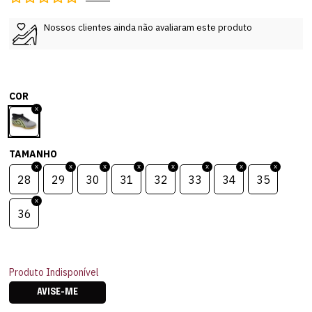
Nossos clientes ainda não avaliaram este produto
COR
TAMANHO
28
29
30
31
32
33
34
35
36
Produto Indisponível
AVISE-ME