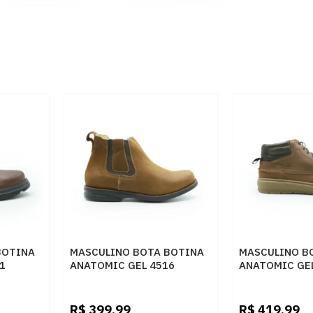
BOTINA
MASCULINO BOTA BOTINA
MASCULINO B
1
ANATOMIC GEL 4516
ANATOMIC GEL
AQUE
VINTAGE CONHAQUE
RUSTICO CON
R$
399,99
R$
419,99