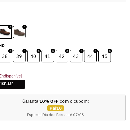
HO
38
39
40
41
42
43
44
45
Indisponível
VISE-ME
Garanta
10% OFF
com o cupom:
Pai10
Especial Dia dos Pais • até 07/08