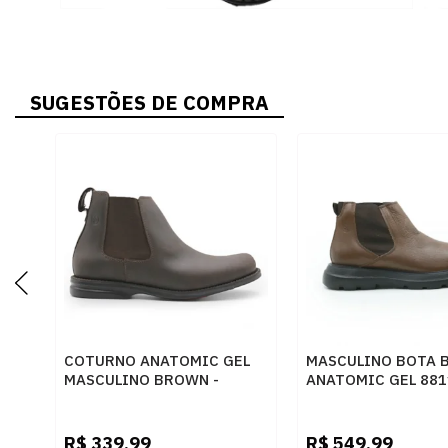
SUGESTÕES DE COMPRA
COTURNO ANATOMIC GEL
MASCULINO BOTA 
MASCULINO BROWN -
ANATOMIC GEL 881
243820
FLOATER OIL CONH
R$
339,99
R$
549,99