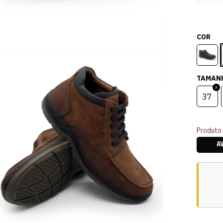
COR
TAMAN
37
Produto 
A