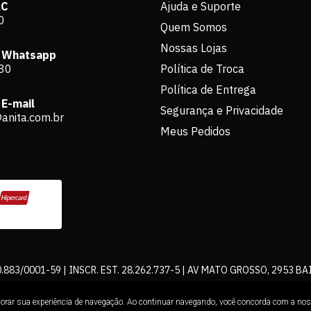
AC
Ajuda e Suporte
0
Quem Somos
Nossas Lojas
 Whatsapp
80
Política de Troca
Política de Entrega
E-mail
Segurança e Privacidade
anita.com.br
Meus Pedidos
883/0001-59 | INSCR. EST. 28.262.737-5 | AV MATO GROSSO, 2953 BA
os de pagamento expostos aqui são válidos apenas para compras via int
lhorar sua experiência de navegação. Ao continuar navegando, você concorda com a no
Loja. É proibida a utilização total ou parcial sem nossa autorização.