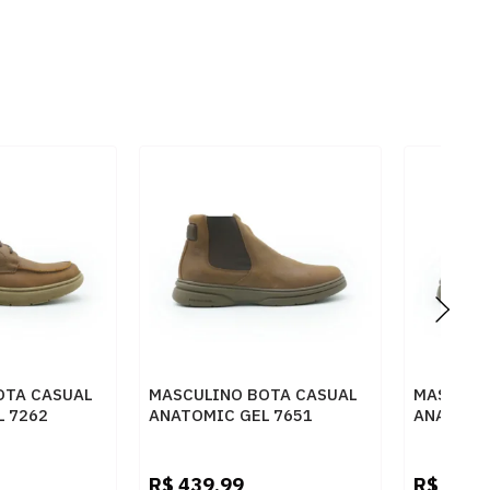
OTA CASUAL
MASCULINO BOTA CASUAL
MASCULI
 7262
ANATOMIC GEL 7651
ANATOMI
HAQUE
RUSTICO CONHAQUE
RUSTICO
R$
439,99
R$
439,