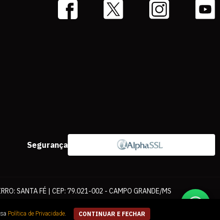
Segurança
IRRO: SANTA FÉ | CEP: 79.021-002 - CAMPO GRANDE/MS
ernet. As fotos, textos e layout aqui veiculados são de propriedade da
ssa
Política de Privacidade
.
CONTINUAR E FECHAR