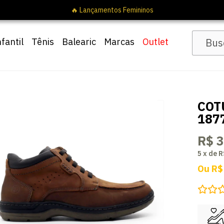
nfantil
Tênis
Balearic
Marcas
Outlet
COT
187
R$ 
5
x
de
R
Ou
R$