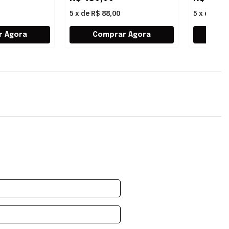
5
x
de
R$ 88,00
5
x
de
R$ 