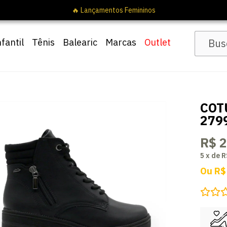
nfantil
Tênis
Balearic
Marcas
Outlet
COT
279
R$ 
5
x
de
R
Ou
R$