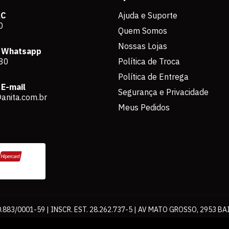
AC
Ajuda e Suporte
0
Quem Somos
Nossas Lojas
 Whatsapp
80
Política de Troca
Política de Entrega
E-mail
Segurança e Privacidade
anita.com.br
Meus Pedidos
883/0001-59 | INSCR. EST. 28.262.737-5 | AV MATO GROSSO, 2953 BA
os de pagamento expostos aqui são válidos apenas para compras via int