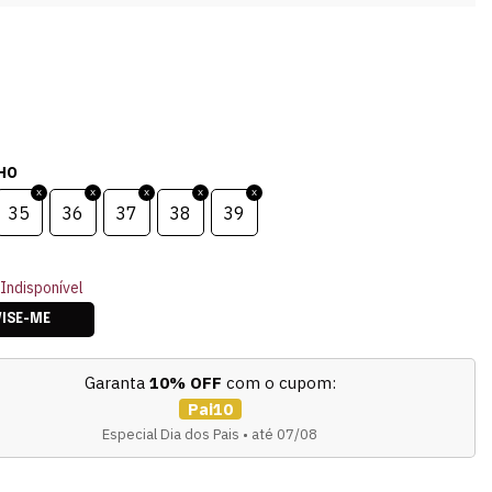
HO
35
36
37
38
39
Indisponível
VISE-ME
Garanta
10% OFF
com o cupom:
Pai10
Especial Dia dos Pais • até 07/08