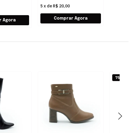
5
x
de
R$ 20,00
75% OFF