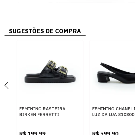
SUGESTÕES DE COMPRA
FEMININO RASTEIRA
FEMININO CHANEL
BIRKEN FERRETTI
LUZ DA LUA 810800
Z615628877 CROCO PRETO
SAARA PRETO CER
SKIN PRETO
PRETO
R$
199,99
R$
599,90