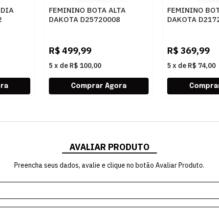
EDIA
FEMININO BOTA ALTA
FEMININO BOT
2
DAKOTA D25720008
DAKOTA D217
TABACO
R$
499,99
R$
369,99
5
x
de
R$ 100,00
5
x
de
R$ 74,00
AVALIAR PRODUTO
Preencha seus dados, avalie e clique no botão Avaliar Produto.