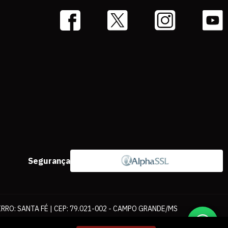
Segurança
IRRO: SANTA FÉ | CEP: 79.021-002 - CAMPO GRANDE/MS
ernet. As fotos, textos e layout aqui veiculados são de propriedade da