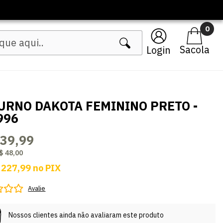
0
Login
URNO DAKOTA FEMININO PRETO -
996
239,99
$ 48,00
 227,99
no
PIX
Avalie
Nossos clientes ainda não avaliaram este produto