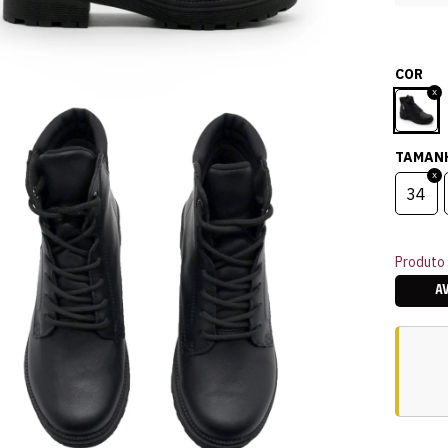
COR
TAMAN
34
Produto 
A