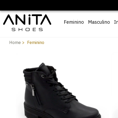
🔖 10% OFF com cupom
Pai10
Feminino
Masculino
I
Home
Feminino