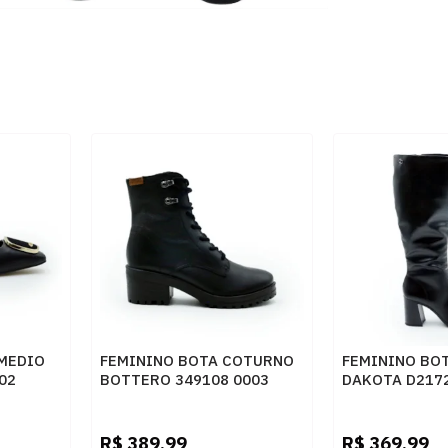
 MEDIO
FEMININO BOTA COTURNO
FEMININO BOT
02
BOTTERO 349108 0003
DAKOTA D217
VO
PRETO
R$
389,99
R$
369,99