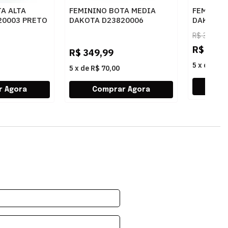
A ALTA
FEMININO BOTA MEDIA
FEMININO
20003 PRETO
DAKOTA D23820006
DAKOTA 
CASTANHO
R$
399,99
R$
99,9
R$
349,99
5
x
de
R$ 
5
x
de
R$ 70,00