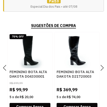
Pai10
Especial Dia dos Pais • até 07/08
SUGESTÕES DE COMPRA
75% OFF
FEMININO BOTA ALTA
FEMININO BOTA ALTA
F
DAKOTA D04330001
DAKOTA D21720003
D
PRETO
PRETO
T
R$
399,99
R$
99,99
R$
369,99
R
5
x
de
R$ 20,00
5
x
de
R$ 74,00
5