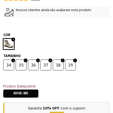
Nossos clientes ainda não avaliaram este produto
COR
TAMANHO
34
35
36
37
38
39
Produto Indisponível
AVISE-ME
Garanta
10% OFF
com o cupom: