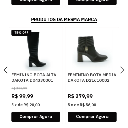
PRODUTOS DA MESMA MARCA
75% OFF
FEMININO BOTA ALTA
FEMININO BOTA MEDIA
F
DAKOTA D04330001
DAKOTA D21610002
D
PRETO
CAFE
R
R$
399,99
R$
99,99
R$
279,99
R
5
x
de
R$ 20,00
5
x
de
R$ 56,00
5