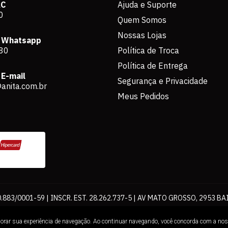
AC
Ajuda e Suporte
0
Quem Somos
Nossas Lojas
 Whatsapp
80
Política de Troca
Política de Entrega
E-mail
Segurança e Privacidade
anita.com.br
Meus Pedidos
883/0001-59 | INSCR. EST. 28.262.737-5 | AV MATO GROSSO, 2953 BA
os de pagamento expostos aqui são válidos apenas para compras via int
lhorar sua experiência de navegação. Ao continuar navegando, você concorda com a no
Loja. É proibida a utilização total ou parcial sem nossa autorização.