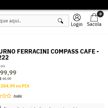
0
Login
URNO FERRACINI COMPASS CAFE -
222
,99
299,99
$ 60,00
 284,99
no
PIX
Avalie