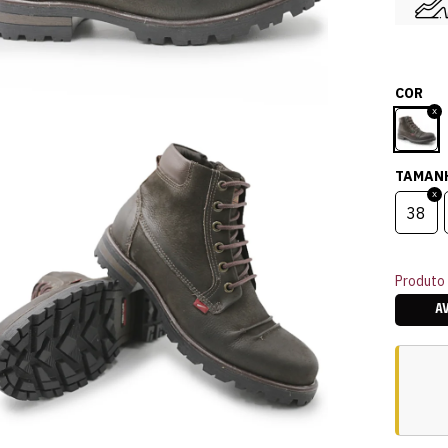
COR
TAMAN
38
Produto 
A