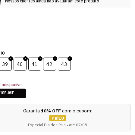
Nossos clientes ainda não avaliaram este produto
HO
39
40
41
42
43
Indisponível
VISE-ME
Garanta
10% OFF
com o cupom:
Pai10
Especial Dia dos Pais • até 07/08