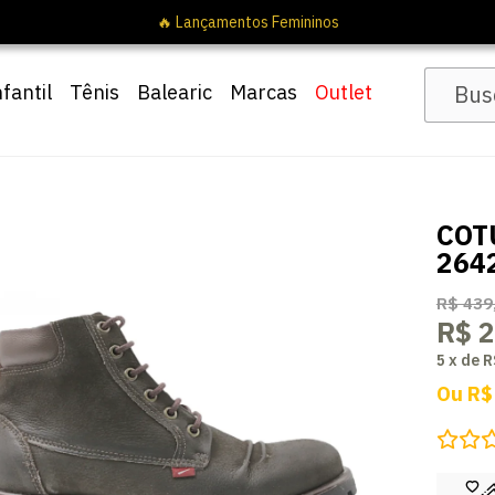
🔥 Lançamentos Femininos
nfantil
Tênis
Balearic
Marcas
Outlet
COT
264
R$ 439
R$ 
5
x
de
R
Ou
R$