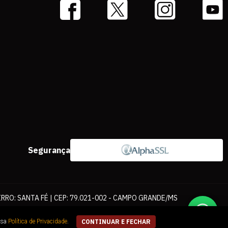
Segurança
IRRO: SANTA FÉ | CEP: 79.021-002 - CAMPO GRANDE/MS
ernet. As fotos, textos e layout aqui veiculados são de propriedade da
ssa
Política de Privacidade
.
CONTINUAR E FECHAR