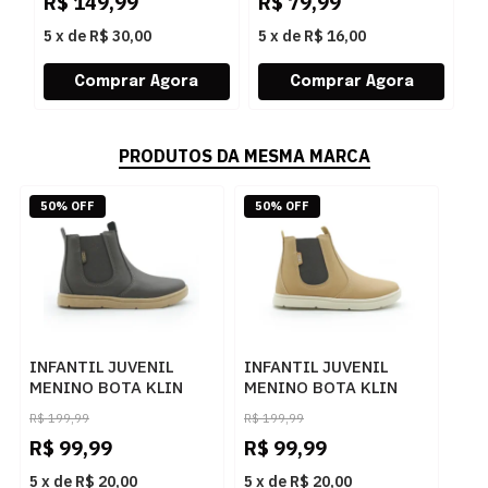
R$
149,99
R$
79,99
R
0003BERTELICACAUNITRAC
5
x
de
R$ 30,00
5
x
de
R$ 16,00
5
PRODUTOS DA MESMA MARCA
50% OFF
50% OFF
INFANTIL JUVENIL
INFANTIL JUVENIL
MENINO BOTA KLIN
MENINO BOTA KLIN
JECA 469224
JECA 469224
R$
199,99
R$
199,99
8092CAFEGOMA
16680CAPUCCINOCAFE
R$
99,99
R$
99,99
5
x
de
R$ 20,00
5
x
de
R$ 20,00