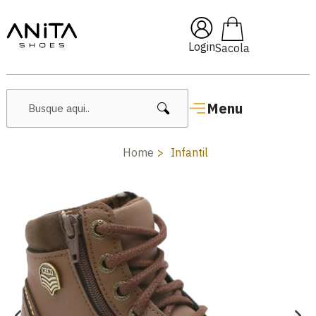
🔖 10% OFF com cupom
Pai10
Login
Menu
Home
Infantil