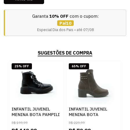
Garanta
10% OFF
com o cupom:
Pai10
Especial Dia dos Pais • até 07/08
SUGESTÕES DE COMPRA
25% OFF
65% OFF
INFANTIL JUVENIL
INFANTIL JUVENIL
I
MENINA BOTA PAMPILI
MENINA BOTA
M
COTURNO BA
PINKCATS COTURNO
J
R$
199,99
R$
229,99
R
681050000 080PRETO
V6393
1