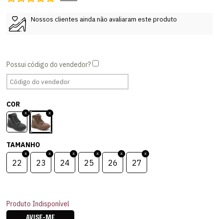
Nossos clientes ainda não avaliaram este produto
COR
TAMANHO
22
23
24
25
26
27
Produto Indisponível
AVISE-ME