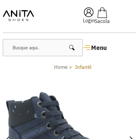
 10% OFF com cupom
Pai10
Login
Menu
Home
Infantil