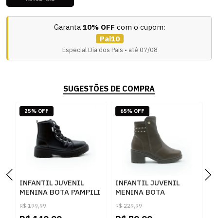
Garanta
10% OFF
com o cupom:
Pai10
Especial Dia dos Pais • até 07/08
SUGESTÕES DE COMPRA
25% OFF
65% OFF
INFANTIL JUVENIL
INFANTIL JUVENIL
I
MENINA BOTA PAMPILI
MENINA BOTA
M
COTURNO BA
PINKCATS COTURNO
J
R$
199,99
R$
229,99
R
681050000 080PRETO
V6393
1