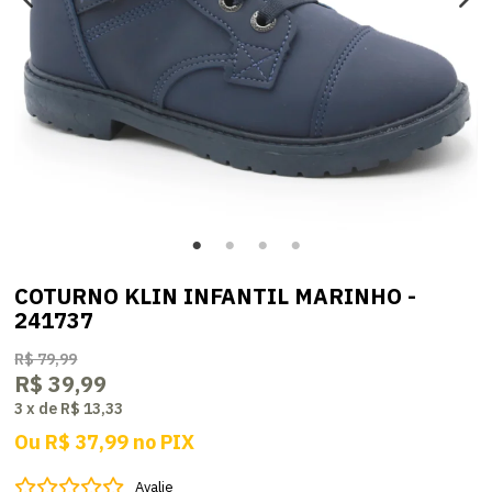
COTURNO KLIN INFANTIL MARINHO -
241737
R$ 79,99
R$ 39,99
3
x
de
R$ 13,33
Ou
R$ 37,99
no
PIX
Avalie