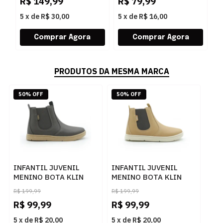
R$
149,99
R$
79,99
R
0003BERTELICACAUNITRAC
5
x
de
R$ 30,00
5
x
de
R$ 16,00
5
PRODUTOS DA MESMA MARCA
50% OFF
50% OFF
INFANTIL JUVENIL
INFANTIL JUVENIL
MENINO BOTA KLIN
MENINO BOTA KLIN
JECA 469224
JECA 469224
R$
199,99
R$
199,99
8092CAFEGOMA
16680CAPUCCINOCAFE
R$
99,99
R$
99,99
5
x
de
R$ 20,00
5
x
de
R$ 20,00