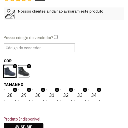
Nossos clientes ainda não avaliaram este produto
COR
TAMANHO
28
29
30
31
32
33
34
Produto Indisponível
AVISE-ME