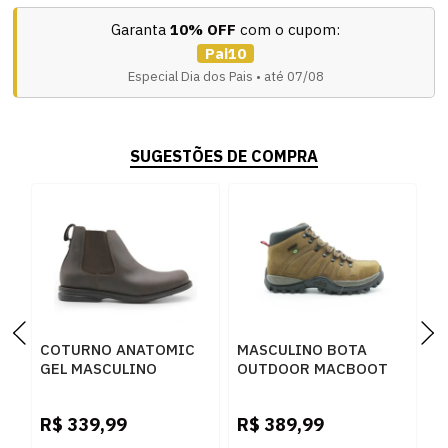
Garanta
10% OFF
com o cupom:
Pai10
Especial Dia dos Pais • até 07/08
SUGESTÕES DE COMPRA
COTURNO ANATOMIC
MASCULINO BOTA
B
GEL MASCULINO
OUTDOOR MACBOOT
M
BROWN - 243820
UIRAPURU 06 NOBUCK
2
OIL BROWN
R$
339,99
R$
389,99
R