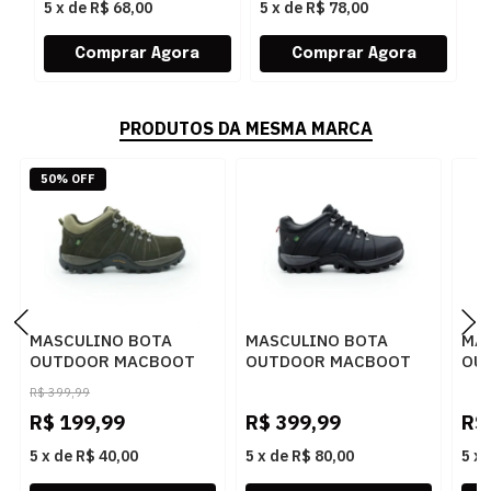
5
x
de
R$ 68,00
5
x
de
R$ 78,00
5
PRODUTOS DA MESMA MARCA
50% OFF
MASCULINO BOTA
MASCULINO BOTA
MA
OUTDOOR MACBOOT
OUTDOOR MACBOOT
OU
UIRAPURU 01 NOBUCK
UIRAPURU 05
UI
R$
399,99
BABACU
EMBORRACHADO
OIL
R$
199,99
R$
399,99
R$
GRAFITE
5
x
de
R$ 40,00
5
x
de
R$ 80,00
5
x