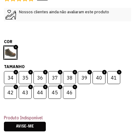
Nossos clientes ainda não avaliaram este produto
COR
TAMANHO
34
35
36
37
38
39
40
41
42
43
44
45
46
Produto Indisponível
AVISE-ME