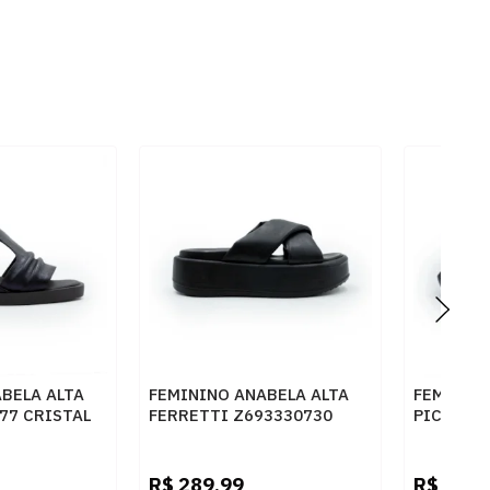
BELA ALTA
FEMININO ANABELA ALTA
FEMININ
77 CRISTAL
FERRETTI Z693330730
PICCADIL
SOFT MESTICO PRETO
PRETO
R$
289,99
R$
179,