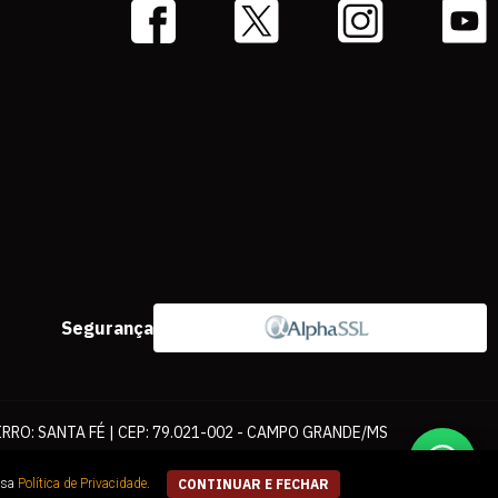
Segurança
IRRO: SANTA FÉ | CEP: 79.021-002 - CAMPO GRANDE/MS
ernet. As fotos, textos e layout aqui veiculados são de propriedade da
ssa
Política de Privacidade
.
CONTINUAR E FECHAR