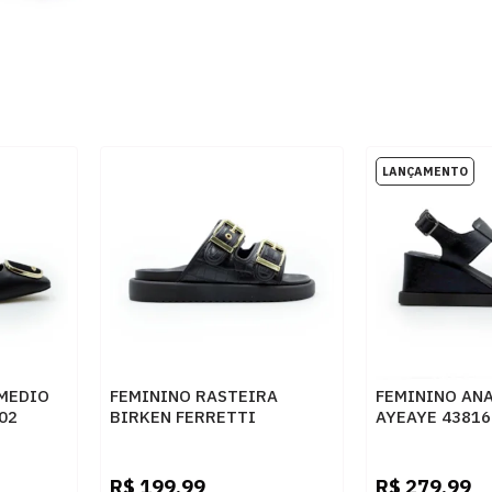
 MEDIO
FEMININO RASTEIRA
FEMININO ANA
02
BIRKEN FERRETTI
AYEAYE 43816
VO
Z615628877 CROCO PRETO
PRETO
SKIN PRETO
R$
199,99
R$
279,99