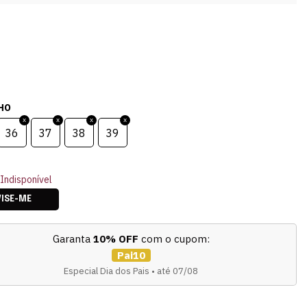
HO
36
37
38
39
Indisponível
VISE-ME
Garanta
10% OFF
com o cupom:
Pai10
Especial Dia dos Pais • até 07/08