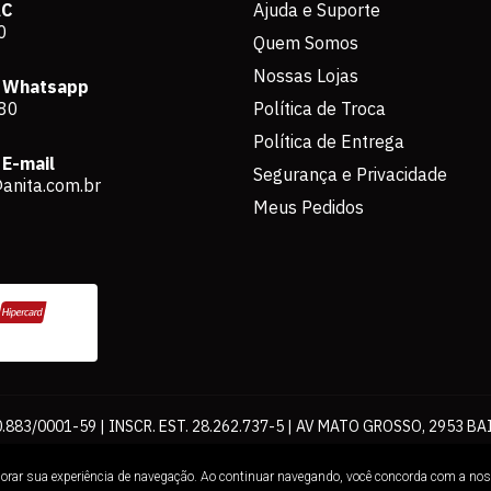
AC
Ajuda e Suporte
0
Quem Somos
Nossas Lojas
 Whatsapp
80
Política de Troca
Política de Entrega
E-mail
Segurança e Privacidade
anita.com.br
Meus Pedidos
883/0001-59 | INSCR. EST. 28.262.737-5 | AV MATO GROSSO, 2953 BA
os de pagamento expostos aqui são válidos apenas para compras via int
lhorar sua experiência de navegação. Ao continuar navegando, você concorda com a no
Loja. É proibida a utilização total ou parcial sem nossa autorização.