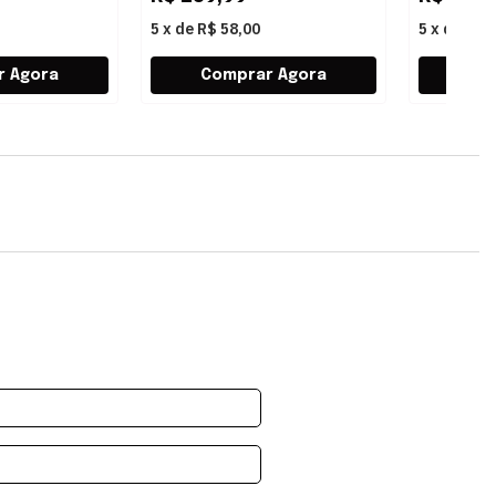
5
x
de
R$ 58,00
5
x
de
R$ 