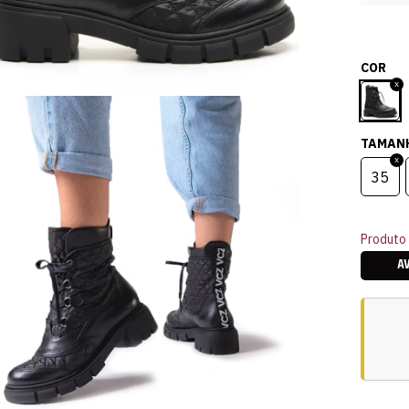
COR
TAMAN
35
Produto 
A