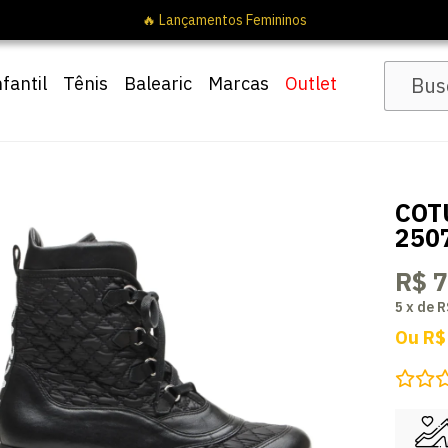
🔥 Lançamentos Femininos
nfantil
Tênis
Balearic
Marcas
Outlet
COT
250
R$ 
5
x
de
R
Ou
R$