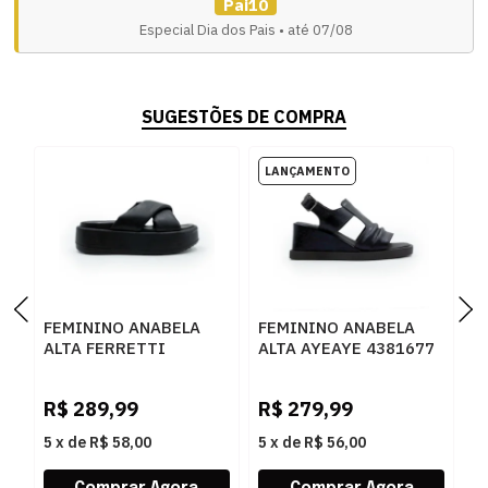
Pai10
Especial Dia dos Pais • até 07/08
SUGESTÕES DE COMPRA
FEMININO ANABELA
FEMININO ANABELA
F
ALTA FERRETTI
ALTA AYEAYE 4381677
A
Z693330730 SOFT
CRISTAL PRETO
1
R
MESTICO PRETO
S
R$
289,99
R$
279,99
R
5
x
de
R$ 58,00
5
x
de
R$ 56,00
5