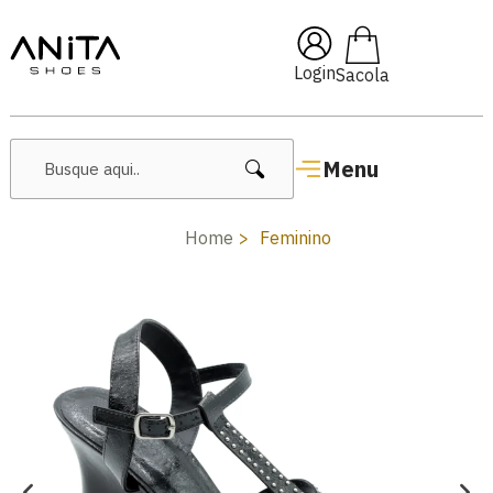
🔖 10% OFF com cupom
Pai10
Login
Menu
Home
Feminino