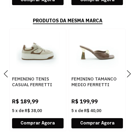
PRODUTOS DA MESMA MARCA
FEMININO TENIS
FEMININO TAMANCO
F
CASUAL FERRETTI
MEDIO FERRETTI
B
16544 ANGELICA
534011741 LUKE
Z
AREIA
CARAMELO
W
R$
189,99
R$
199,99
R
5
x
de
R$ 38,00
5
x
de
R$ 40,00
5