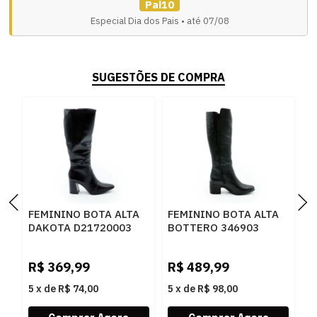
Pai10
Especial Dia dos Pais • até 07/08
SUGESTÕES DE COMPRA
FEMININO BOTA ALTA
FEMININO BOTA ALTA
F
DAKOTA D21720003
BOTTERO 346903
D
PRETO
PRETO
T
R$
369,99
R$
489,99
R
5
x
de
R$ 74,00
5
x
de
R$ 98,00
5