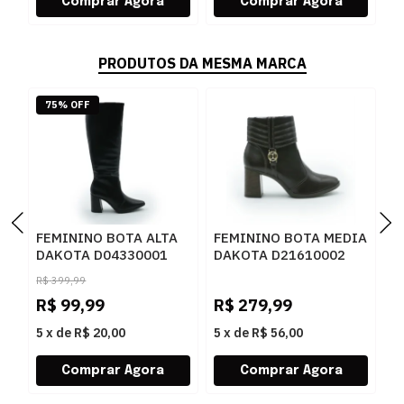
PRODUTOS DA MESMA MARCA
75% OFF
FEMININO BOTA ALTA
FEMININO BOTA MEDIA
F
DAKOTA D04330001
DAKOTA D21610002
D
PRETO
CAFE
R
R$
399,99
R$
99,99
R$
279,99
R
5
x
de
R$ 20,00
5
x
de
R$ 56,00
5