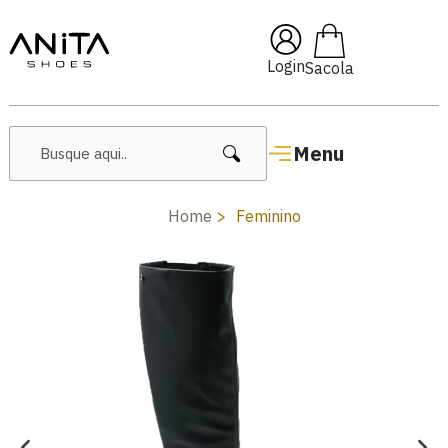
m
Pai10
🔥 Lançamentos Fem
Login
Menu
Home
Feminino