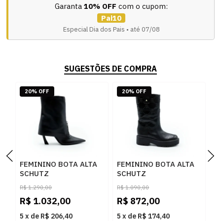
Garanta
10% OFF
com o cupom:
Pai10
Especial Dia dos Pais • até 07/08
SUGESTÕES DE COMPRA
20% OFF
20% OFF
FEMININO BOTA ALTA
FEMININO BOTA ALTA
F
SCHUTZ
SCHUTZ
S
S2211900290001
S2233100390001
S
R$
1.290,00
R$
1.090,00
R
BLACK
BLACK
B
R$
1.032,00
R$
872,00
R
5
x
de
R$ 206,40
5
x
de
R$ 174,40
5