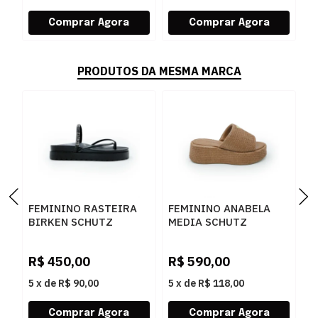
PRODUTOS DA MESMA MARCA
FEMININO RASTEIRA
FEMININO ANABELA
F
BIRKEN SCHUTZ
MEDIA SCHUTZ
S
S2073302160001
S2249000010002
S
BLACK/BLACK-JET-
BROWNIE
S
R$
450,00
R$
590,00
R
CRISTAL
5
x
de
R$ 90,00
5
x
de
R$ 118,00
5