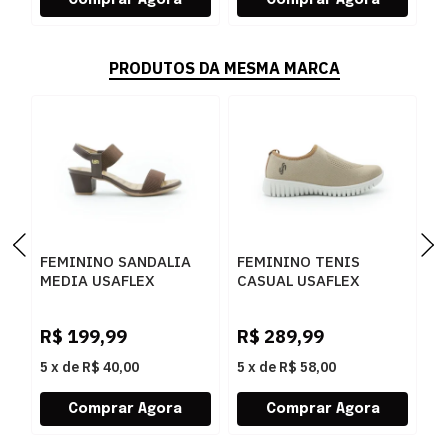
PRODUTOS DA MESMA MARCA
FEMININO SANDALIA
FEMININO TENIS
F
MEDIA USAFLEX
CASUAL USAFLEX
O
UD28005002 PINHAO
AE2208 CAMEL
U
R$
199,99
R$
289,99
R
5
x
de
R$ 40,00
5
x
de
R$ 58,00
5