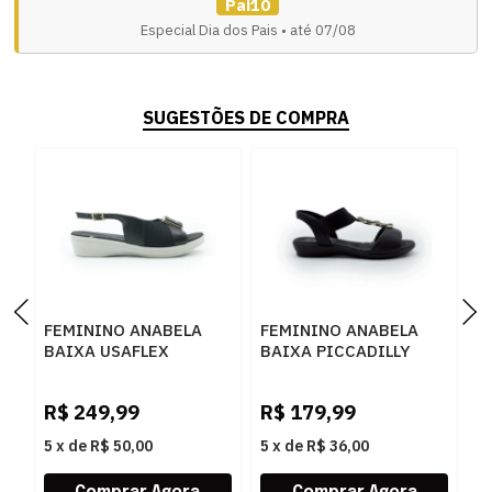
Pai10
Especial Dia dos Pais • até 07/08
SUGESTÕES DE COMPRA
FEMININO ANABELA
FEMININO ANABELA
F
BAIXA USAFLEX
BAIXA PICCADILLY
B
UD04003001 PRETO
500417 9 PRETO
U
R$
249,99
R$
179,99
R
5
x
de
R$ 50,00
5
x
de
R$ 36,00
5