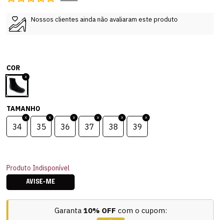
Nossos clientes ainda não avaliaram este produto
COR
TAMANHO
34
35
36
37
38
39
Produto Indisponível
AVISE-ME
Garanta
10% OFF
com o cupom: