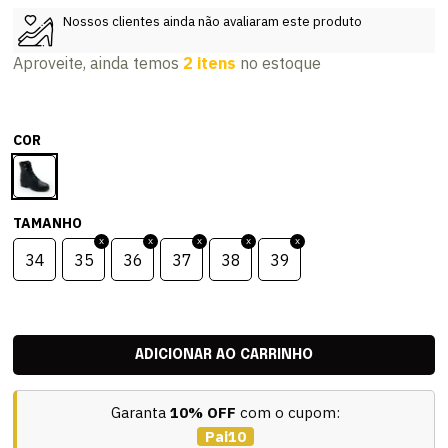
Nossos clientes ainda não avaliaram este produto
Aproveite, ainda temos
2 itens
no estoque
COR
TAMANHO
34
35
36
37
38
39
Garanta
10% OFF
com o cupom:
Pai10