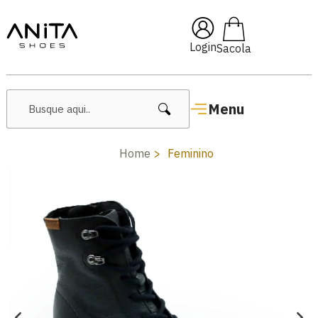
🔖 10% OFF com cupom
Pai10
Login
Menu
Home
Feminino