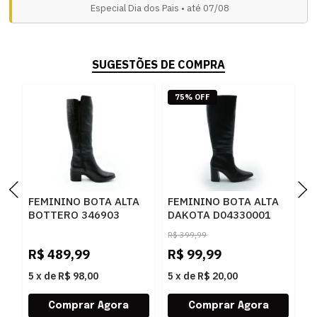
Especial Dia dos Pais • até 07/08
SUGESTÕES DE COMPRA
75% OFF
FEMININO BOTA ALTA
FEMININO BOTA ALTA
F
BOTTERO 346903
DAKOTA D04330001
D
PRETO
PRETO
P
R$
399,99
R$
489,99
R$
99,99
R
5
x
de
R$ 98,00
5
x
de
R$ 20,00
5