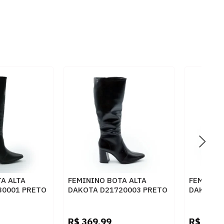
A ALTA
FEMININO BOTA ALTA
FEMININO
30001 PRETO
DAKOTA D21720003 PRETO
DAKOTA 
TABACO
R$
369,99
R$
499,