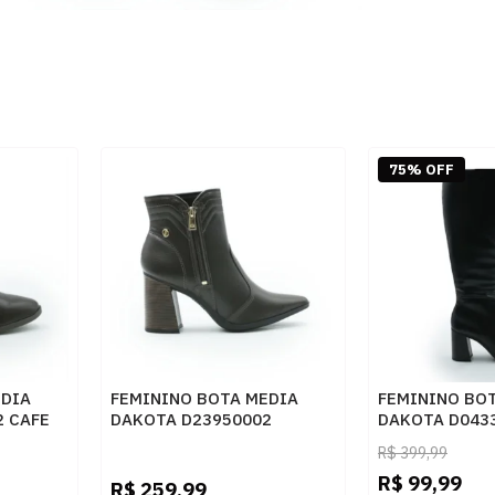
75% OFF
EDIA
FEMININO BOTA MEDIA
FEMININO BOT
2 CAFE
DAKOTA D23950002
DAKOTA D043
RISTRETTO
R$
399,99
R$
99,99
R$
259,99