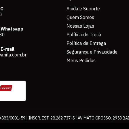
AC
Ajuda e Suporte
0
Quem Somos
Nossas Lojas
 Whatsapp
80
Política de Troca
Política de Entrega
E-mail
Segurança e Privacidade
anita.com.br
Meus Pedidos
883/0001-59 | INSCR. EST. 28.262.737-5 | AV MATO GROSSO, 2953 BA
os de pagamento expostos aqui são válidos apenas para compras via int