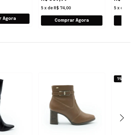
5
x
de
R$ 74,00
5
x
de
R$ 
75% OFF