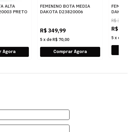
A ALTA
FEMININO BOTA MEDIA
FEMININO
20003 PRETO
DAKOTA D23820006
DAKOTA 
CASTANHO
R$
399,99
R$
99,9
R$
349,99
5
x
de
R$ 
5
x
de
R$ 70,00