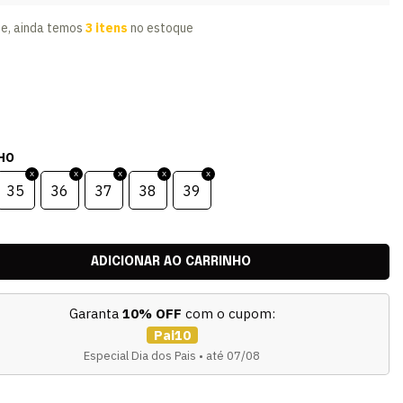
te, ainda temos
3 itens
no estoque
HO
35
36
37
38
39
Garanta
10% OFF
com o cupom:
Pai10
Especial Dia dos Pais • até 07/08