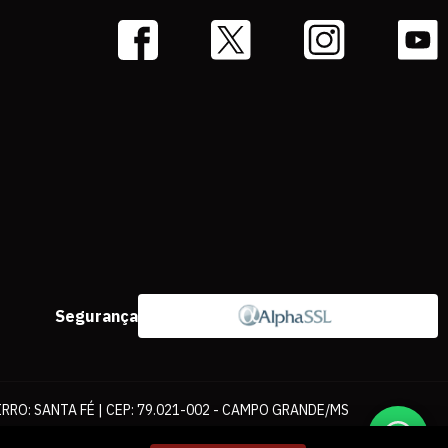
Segurança
IRRO: SANTA FÉ | CEP: 79.021-002 - CAMPO GRANDE/MS
ernet. As fotos, textos e layout aqui veiculados são de propriedade da