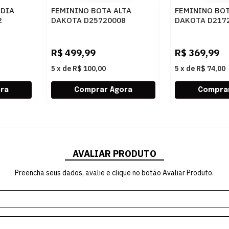
EDIA
FEMININO BOTA ALTA
FEMININO BOT
2
DAKOTA D25720008
DAKOTA D217
TABACO
R$
499,99
R$
369,99
5
x
de
R$ 100,00
5
x
de
R$ 74,00
AVALIAR PRODUTO
Preencha seus dados, avalie e clique no botão Avaliar Produto.