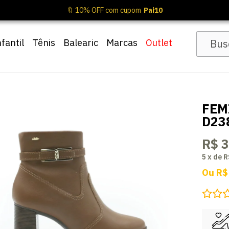
🔖 10% OFF com cupom
Pai10
nfantil
Tênis
Balearic
Marcas
Outlet
FEM
D23
R$ 
5
x
de
R
Ou
R$