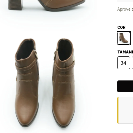
Aprovei
COR
TAMAN
34