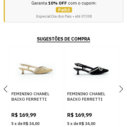
Garanta
10% OFF
com o cupom:
Pai10
Especial Dia dos Pais • até 07/08
SUGESTÕES DE COMPRA
FEMININO CHANEL
FEMININO CHANEL
F
BAIXO FERRETTI
BAIXO FERRETTI
B
553107 CAPRY PALHA
553107 NOBUCK
Z
PRETO
T
R$
169,99
R$
169,99
R
5
x
de
R$ 34,00
5
x
de
R$ 34,00
5