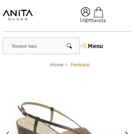
🔖 10% OFF com cupom
Pai10
Login
Menu
Home
Feminino