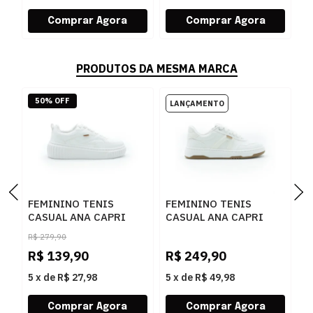
PRODUTOS DA MESMA MARCA
50% OFF
FEMININO TENIS
FEMININO TENIS
F
CASUAL ANA CAPRI
CASUAL ANA CAPRI
S
C3072300010001
C3065000020007
C
R$
279,90
BRANCO
BRANCO/BEGE
A
R$
139,90
R$
249,90
R
5
x
de
R$ 27,98
5
x
de
R$ 49,98
5