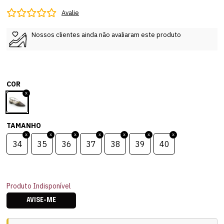
Avalie
Nossos clientes ainda não avaliaram este produto
COR
TAMANHO
34
35
36
37
38
39
40
Produto Indisponível
AVISE-ME