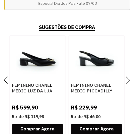
Especial Dia dos Pais • até 07/08
SUGESTÕES DE COMPRA
FEMININO CHANEL
FEMININO CHANEL
F
MEDIO LUZ DA LUA
MEDIO PICCADILLY
M
81080002 SAARA
110189 12 PRETO
7
PRETO CERVO PRETO
R$
599,90
R$
229,99
R
5
x
de
R$ 119,98
5
x
de
R$ 46,00
5