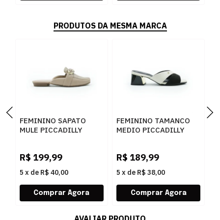
PRODUTOS DA MESMA MARCA
FEMININO SAPATO
FEMININO TAMANCO
F
MULE PICCADILLY
MEDIO PICCADILLY
M
250278 3 FENDI
543095 1 PRETO
4
R$
199,99
R$
189,99
R
5
x
de
R$ 40,00
5
x
de
R$ 38,00
5
AVALIAR PRODUTO