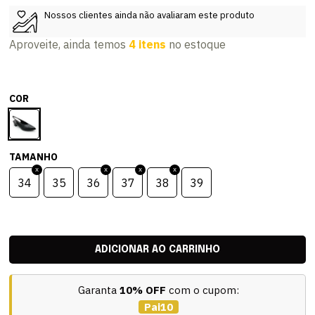
Nossos clientes ainda não avaliaram este produto
Aproveite, ainda temos
4 itens
no estoque
COR
TAMANHO
34
35
36
37
38
39
Garanta
10% OFF
com o cupom:
Pai10