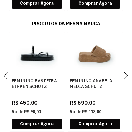
PRODUTOS DA MESMA MARCA
FEMININO RASTEIRA
FEMININO ANABELA
F
BIRKEN SCHUTZ
MEDIA SCHUTZ
S
S2073302160001
S2249000010002
S
BLACK/BLACK-JET-
BROWNIE
S
R$
450,00
R$
590,00
R
CRISTAL
5
x
de
R$ 90,00
5
x
de
R$ 118,00
5