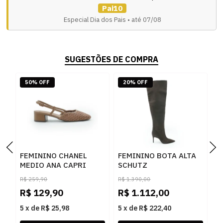
Pai10
Especial Dia dos Pais • até 07/08
SUGESTÕES DE COMPRA
50% OFF
20% OFF
FEMININO CHANEL
FEMININO BOTA ALTA
F
MEDIO ANA CAPRI
SCHUTZ
M
C3056800120001 AC
S2205900630003 DARK
1
R$
259,90
R$
1.390,00
CUOIO
BROWN
R$
129,90
R$
1.112,00
R
5
x
de
R$ 25,98
5
x
de
R$ 222,40
5