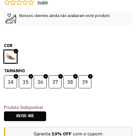
Avalie
Nossos clientes ainda não avaliaram este produto
COR
TAMANHO
34
35
36
37
38
39
Produto Indisponível
AVISE-ME
Garanta
10% OFF
com o cupom: