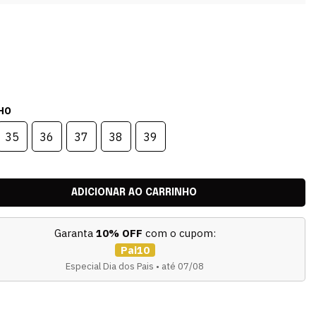
HO
35
36
37
38
39
Garanta
10% OFF
com o cupom:
Pai10
Especial Dia dos Pais • até 07/08