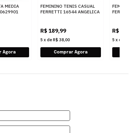
TA MEDIA
FEMININO TENIS CASUAL
FEMININ
50629901
FERRETTI 16544 ANGELICA
FERRETT
E
AREIA
AREIA
R$
189,99
R$
249,
5
x
de
R$ 38,00
5
x
de
R$ 