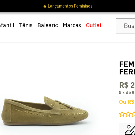
🔥 Lançamentos Femin
nfantil
Tênis
Balearic
Marcas
Outlet
FEM
FER
R$ 
5
x
de
R
Ou
R$