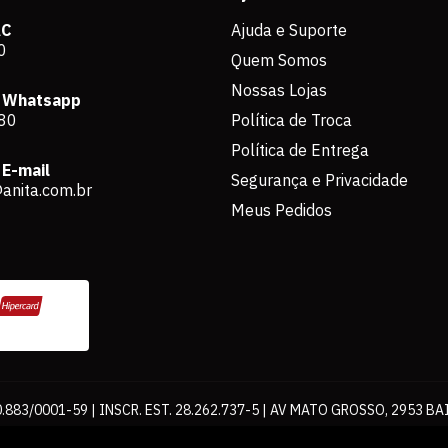
AC
Ajuda e Suporte
0
Quem Somos
Nossas Lojas
 Whatsapp
80
Política de Troca
Política de Entrega
E-mail
Segurança e Privacidade
anita.com.br
Meus Pedidos
883/0001-59 | INSCR. EST. 28.262.737-5 | AV MATO GROSSO, 2953 BA
os de pagamento expostos aqui são válidos apenas para compras via int