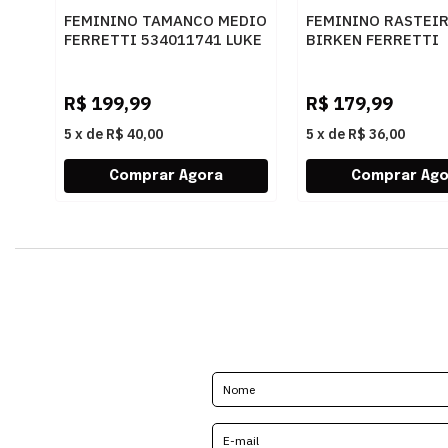
FEMININO TAMANCO MEDIO
FEMININO RASTEI
FERRETTI 534011741 LUKE
BIRKEN FERRETTI
CARAMELO
Z661928908 2 OFF
R$
199,99
R$
179,99
5
x
de
R$ 40,00
5
x
de
R$ 36,00