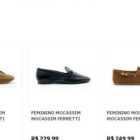
IM
FEMININO MOCASSIM
FEMININO MO
TI
MOCASSIM FERRETTI
MOCASSIM FE
47320609 PRETO
52512 HAVANA
R$
229,99
R$
249,99