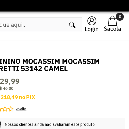
inos
0
Login
ININO MOCASSIM MOCASSIM
RETTI 53142 CAMEL
229,99
$ 46,00
 218,49
no
PIX
Avalie
Nossos clientes ainda não avaliaram este produto