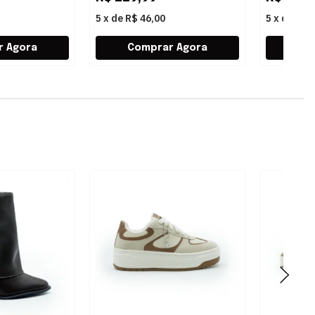
5
x
de
R$ 46,00
5
x
de
R$ 