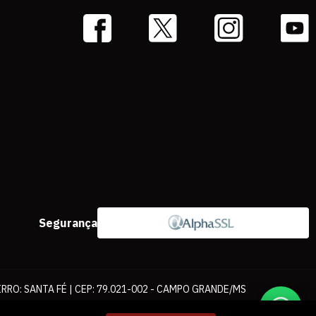
Segurança
IRRO: SANTA FÉ | CEP: 79.021-002 - CAMPO GRANDE/MS
ernet. As fotos, textos e layout aqui veiculados são de propriedade da