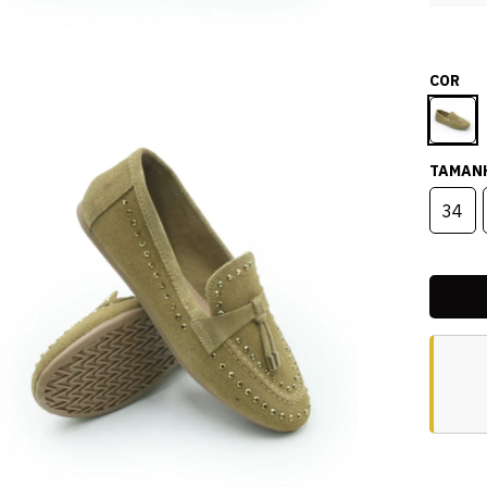
COR
TAMAN
34