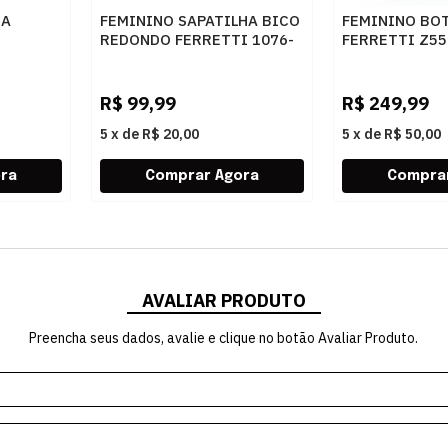
RA
FEMININO SAPATILHA BICO
FEMININO BO
REDONDO FERRETTI 1076-
FERRETTI Z5
 WHITE
5313 NAPA COMFORT OURO
NAPA TOP CAF
LIGHT
R$
99,99
R$
249,99
5
x
de
R$ 20,00
5
x
de
R$ 50,00
AVALIAR PRODUTO
Preencha seus dados, avalie e clique no botão Avaliar Produto.