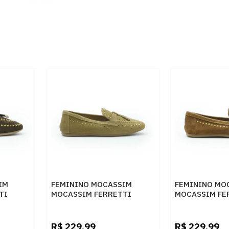
IM
FEMININO MOCASSIM
FEMININO MO
TI
MOCASSIM FERRETTI
MOCASSIM FE
53142 CAMEL
53142 FERRU
R$
229,99
R$
229,99