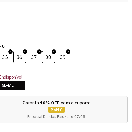
HO
35
36
37
38
39
Indisponível
VISE-ME
Garanta
10% OFF
com o cupom:
Pai10
Especial Dia dos Pais • até 07/08