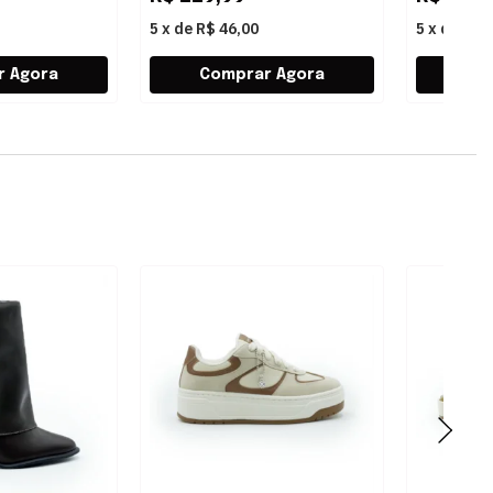
5
x
de
R$ 46,00
5
x
de
R$ 