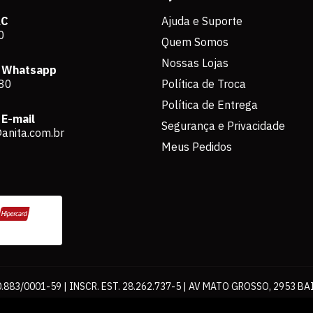
AC
Ajuda e Suporte
0
Quem Somos
Nossas Lojas
 Whatsapp
80
Política de Troca
Política de Entrega
E-mail
Segurança e Privacidade
anita.com.br
Meus Pedidos
883/0001-59 | INSCR. EST. 28.262.737-5 | AV MATO GROSSO, 2953 BA
os de pagamento expostos aqui são válidos apenas para compras via int