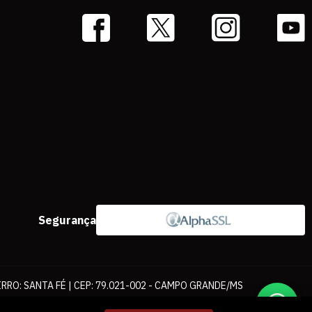
Segurança
IRRO: SANTA FÉ | CEP: 79.021-002 - CAMPO GRANDE/MS
ernet. As fotos, textos e layout aqui veiculados são de propriedade da