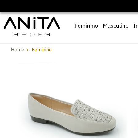
🔖 10% OFF com cupom
Pai10
Feminino
Masculino
I
Home
Feminino