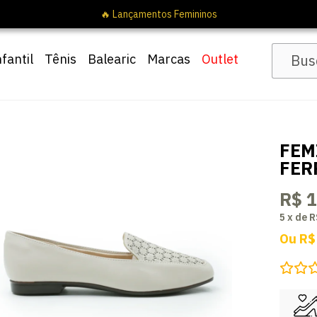
nfantil
Tênis
Balearic
Marcas
Outlet
FEM
FER
R$ 
5
x
de
R
Ou
R$