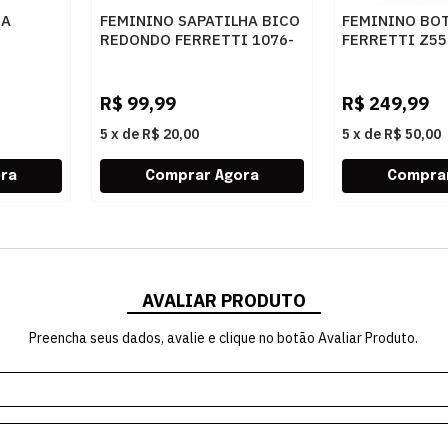
RA
FEMININO SAPATILHA BICO
FEMININO BO
REDONDO FERRETTI 1076-
FERRETTI Z5
 WHITE
5313 NAPA COMFORT OURO
NAPA TOP CAF
LIGHT
R$
99,99
R$
249,99
5
x
de
R$ 20,00
5
x
de
R$ 50,00
AVALIAR PRODUTO
Preencha seus dados, avalie e clique no botão Avaliar Produto.