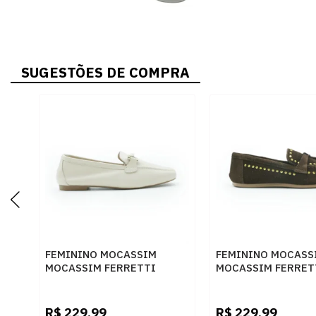
SUGESTÕES DE COMPRA
FEMININO MOCASSIM
FEMININO MOCASS
MOCASSIM FERRETTI
MOCASSIM FERRET
58035 FLY OFF WHITE
53142 CAFE
R$
229,99
R$
229,99