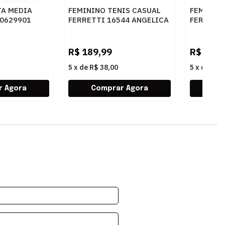
TA MEDIA
FEMININO TENIS CASUAL
FEMININ
50629901
FERRETTI 16544 ANGELICA
FERRETT
E
AREIA
AREIA
R$
189,99
R$
249,
5
x
de
R$ 38,00
5
x
de
R$ 