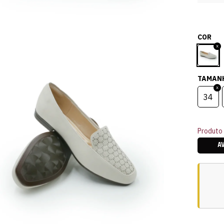
COR
TAMAN
34
Produto 
A