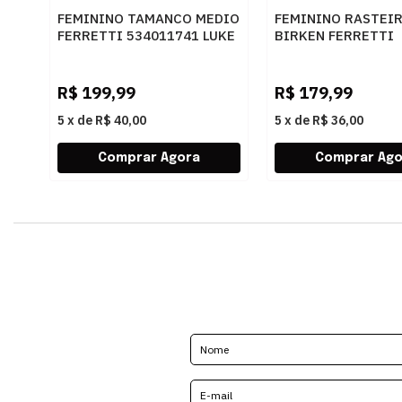
FEMININO TAMANCO MEDIO
FEMININO RASTEI
FERRETTI 534011741 LUKE
BIRKEN FERRETTI
CARAMELO
Z661928908 2 OFF
R$
199,99
R$
179,99
5
x
de
R$ 40,00
5
x
de
R$ 36,00