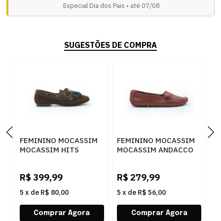
Especial Dia dos Pais • até 07/08
SUGESTÕES DE COMPRA
FEMININO MOCASSIM
FEMININO MOCASSIM
F
MOCASSIM HITS
MOCASSIM ANDACCO
M
39312886 SV20814
2300 RUBI
2
CACAU
R$
399,99
R$
279,99
R
5
x
de
R$ 80,00
5
x
de
R$ 56,00
5