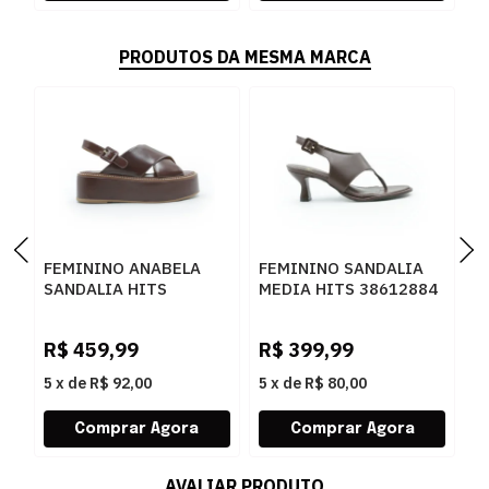
PRODUTOS DA MESMA MARCA
FEMININO ANABELA
FEMININO SANDALIA
F
SANDALIA HITS
MEDIA HITS 38612884
M
56412206 BULGARI
BULGARY CACAU
3
CASTANHO
T
R$
459,99
R$
399,99
R
5
x
de
R$ 92,00
5
x
de
R$ 80,00
5
AVALIAR PRODUTO