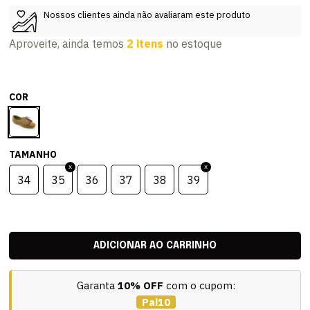
Nossos clientes ainda não avaliaram este produto
Aproveite, ainda temos
2 itens
no estoque
COR
TAMANHO
34
35
36
37
38
39
Garanta
10% OFF
com o cupom:
Pai10