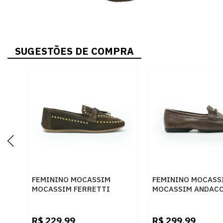
SUGESTÕES DE COMPRA
FEMININO MOCASSIM
FEMININO MOCASS
MOCASSIM FERRETTI
MOCASSIM ANDACC
53142 CAFE
72 CHOCOLATE
R$
229,99
R$
299,99