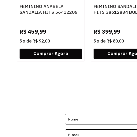
FEMININO ANABELA
FEMININO SANDALI
SANDALIA HITS 56412206
HITS 38612884 BU
BULGARI CASTANHO
CACAU
R$
459,99
R$
399,99
5
x
de
R$ 92,00
5
x
de
R$ 80,00