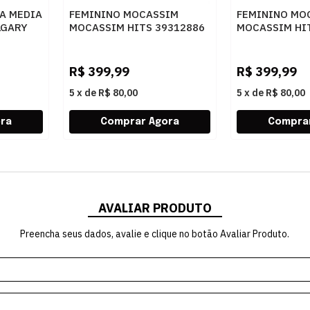
A MEDIA
FEMININO MOCASSIM
FEMININO MO
LGARY
MOCASSIM HITS 39312886
MOCASSIM HI
SV20799 TABACO
SV20814 CAC
R$
399,99
R$
399,99
5
x
de
R$ 80,00
5
x
de
R$ 80,00
AVALIAR PRODUTO
Preencha seus dados, avalie e clique no botão Avaliar Produto.