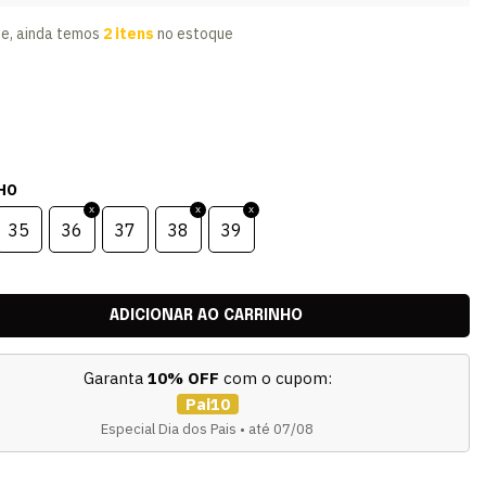
te, ainda temos
2 itens
no estoque
HO
35
36
37
38
39
Garanta
10% OFF
com o cupom:
Pai10
Especial Dia dos Pais • até 07/08