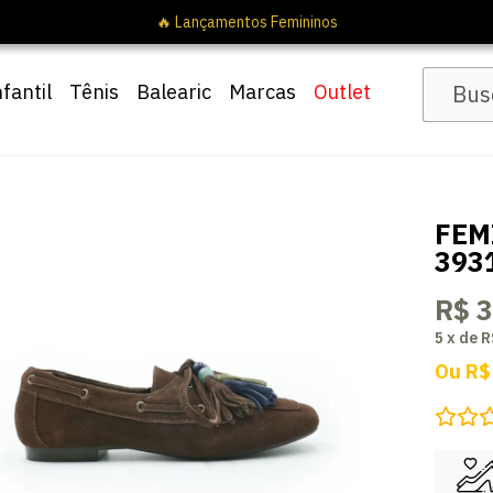
nfantil
Tênis
Balearic
Marcas
Outlet
FEM
393
R$ 
5
x
de
R
Ou
R$