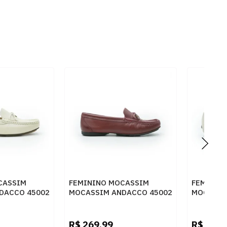
CASSIM
FEMININO MOCASSIM
FEMININ
DACCO 45002
MOCASSIM ANDACCO 45002
MOCASSI
71 CEREJA
ALFA LUA
R$
269,99
R$
279,