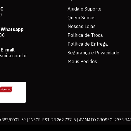
AC
Ajuda e Suporte
0
Quem Somos
Nossas Lojas
 Whatsapp
80
Política de Troca
Política de Entrega
E-mail
Segurança e Privacidade
anita.com.br
Meus Pedidos
883/0001-59 | INSCR. EST. 28.262.737-5 | AV MATO GROSSO, 2953 BA
os de pagamento expostos aqui são válidos apenas para compras via int