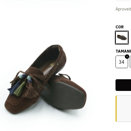
Aprovei
COR
TAMAN
34