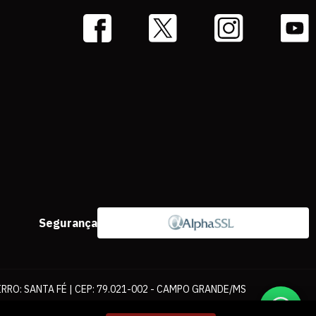
Segurança
IRRO: SANTA FÉ | CEP: 79.021-002 - CAMPO GRANDE/MS
ernet. As fotos, textos e layout aqui veiculados são de propriedade da