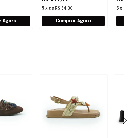
5
x
de
R$ 54,00
5
x
de
R$ 