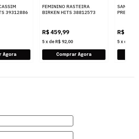
CASSIM
FEMININO RASTEIRA
SANDALIA
TS 39312886
BIRKEN HITS 38812573
PRETO - 
AU
BULGARY OCRE
R$
459,99
R$
269,
5
x
de
R$ 92,00
5
x
de
R$ 