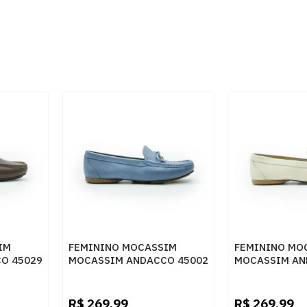
IM
FEMININO MOCASSIM
FEMININO MO
O 45029
MOCASSIM ANDACCO 45002
MOCASSIM AN
74 JEANS
73 MARFIM
R$
269,99
R$
269,99