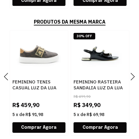
PRODUTOS DA MESMA MARCA
30% OFF
FEMININO TENIS
FEMININO RASTEIRA
F
CASUAL LUZ DA LUA
SANDALIA LUZ DA LUA
A
60230005 15
80270037 ATACAMA
5
R$
499,90
MONOGRAMA
PRETO
P
R$
459,90
R$
349,90
R
AMENDOA OURO
5
x
de
R$ 91,98
5
x
de
R$ 69,98
5