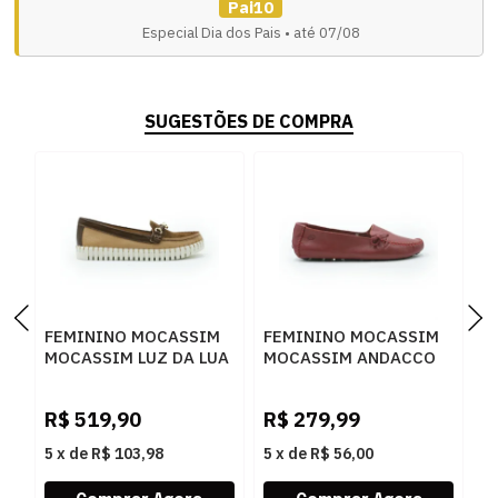
Pai10
Especial Dia dos Pais • até 07/08
SUGESTÕES DE COMPRA
FEMININO MOCASSIM
FEMININO MOCASSIM
F
MOCASSIM LUZ DA LUA
MOCASSIM ANDACCO
M
60130030 NEW RIDGE
2300 RUBI
2
ARGILA CAMURCA
R$
519,90
R$
279,99
R
TRUFA
5
x
de
R$ 103,98
5
x
de
R$ 56,00
5