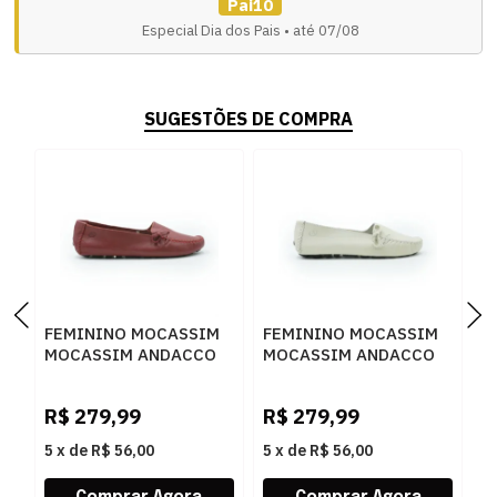
Pai10
Especial Dia dos Pais • até 07/08
SUGESTÕES DE COMPRA
FEMININO MOCASSIM
FEMININO MOCASSIM
F
MOCASSIM ANDACCO
MOCASSIM ANDACCO
M
2300 RUBI
2300 ALFA LUA
4
R$
279,99
R$
279,99
R
5
x
de
R$ 56,00
5
x
de
R$ 56,00
5