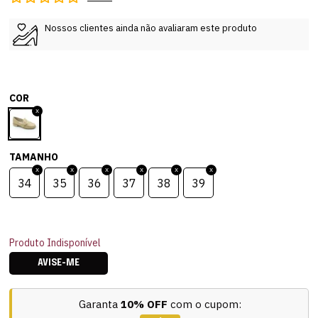
Nossos clientes ainda não avaliaram este produto
COR
TAMANHO
34
35
36
37
38
39
Produto Indisponível
AVISE-ME
Garanta
10% OFF
com o cupom: