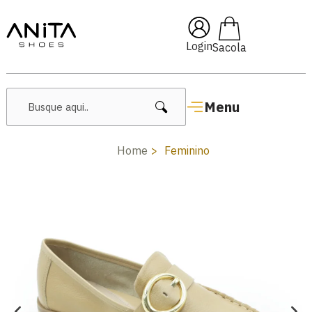
🔖 10% OFF com cupom
Pai10
Login
Menu
Home
Feminino