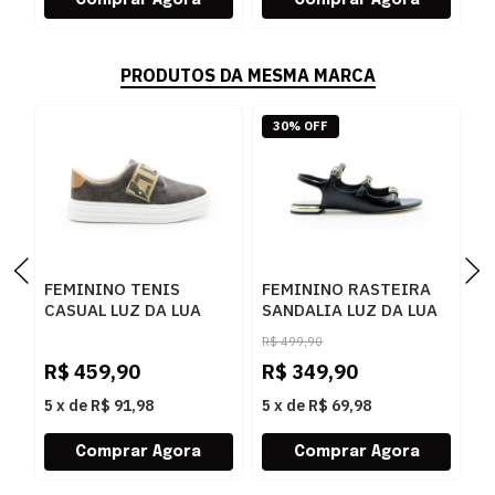
PRODUTOS DA MESMA MARCA
30% OFF
FEMININO TENIS
FEMININO RASTEIRA
F
CASUAL LUZ DA LUA
SANDALIA LUZ DA LUA
A
60230005 15
80270037 ATACAMA
5
R$
499,90
MONOGRAMA
PRETO
P
R$
459,90
R$
349,90
R
AMENDOA OURO
5
x
de
R$ 91,98
5
x
de
R$ 69,98
5