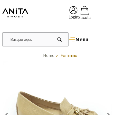
🔖 10% OFF com cupom
Pai10
Login
Menu
Home
Feminino