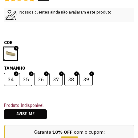
Nossos clientes ainda não avaliaram este produto
COR
TAMANHO
34
35
36
37
38
39
Produto Indisponível
AVISE-ME
Garanta
10% OFF
com o cupom: