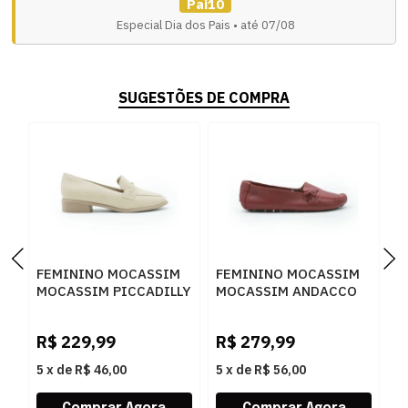
Pai10
Especial Dia dos Pais • até 07/08
SUGESTÕES DE COMPRA
FEMININO MOCASSIM
FEMININO MOCASSIM
F
MOCASSIM PICCADILLY
MOCASSIM ANDACCO
M
662007 1 BRULE
2300 RUBI
2
R$
229,99
R$
279,99
R
5
x
de
R$ 46,00
5
x
de
R$ 56,00
5