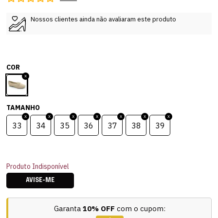
Nossos clientes ainda não avaliaram este produto
COR
TAMANHO
33
34
35
36
37
38
39
Produto Indisponível
AVISE-ME
Garanta
10% OFF
com o cupom: