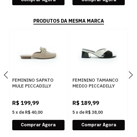
PRODUTOS DA MESMA MARCA
FEMININO SAPATO
FEMININO TAMANCO
F
MULE PICCADILLY
MEDIO PICCADILLY
M
250278 3 FENDI
543095 1 PRETO
4
R$
199,99
R$
189,99
R
5
x
de
R$ 40,00
5
x
de
R$ 38,00
5