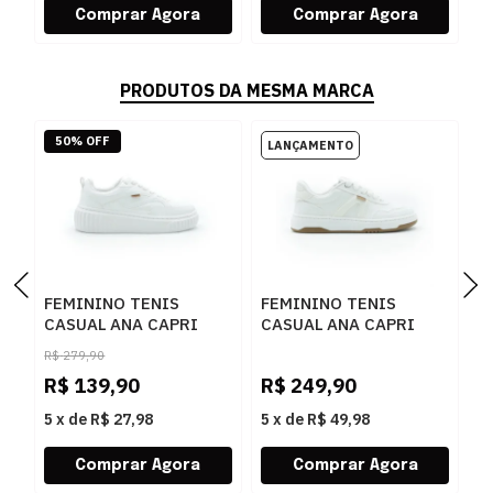
PRODUTOS DA MESMA MARCA
50% OFF
FEMININO TENIS
FEMININO TENIS
F
CASUAL ANA CAPRI
CASUAL ANA CAPRI
S
C3072300010001
C3065000020007
C
R$
279,90
BRANCO
BRANCO/BEGE
A
R$
139,90
R$
249,90
R
5
x
de
R$ 27,98
5
x
de
R$ 49,98
5