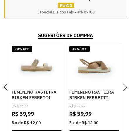
Pai10
Especial Dia dos Pais • até 07/08
SUGESTÕES DE COMPRA
70% OFF
45% OFF
FEMININO RASTEIRA
FEMININO RASTEIRA
F
BIRKEN FERRETTI
BIRKEN FERRETTI
B
40172 NATURAL
11422U7 CARAMELO
1
R$
199,99
R$
109,99
B
R$
59,99
R$
59,99
R
5
x
de
R$ 12,00
5
x
de
R$ 12,00
5