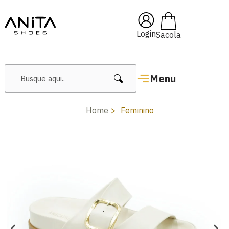
ai10
🔥 Lançamentos Femini
Login
Menu
Home
Feminino