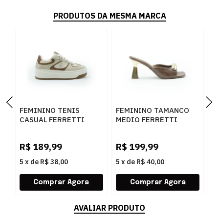
PRODUTOS DA MESMA MARCA
FEMININO TENIS
FEMININO TAMANCO
F
CASUAL FERRETTI
MEDIO FERRETTI
B
16544 ANGELICA
534011741 LUKE
Z
AREIA
CARAMELO
W
R$
189,99
R$
199,99
R
5
x
de
R$ 38,00
5
x
de
R$ 40,00
5
AVALIAR PRODUTO