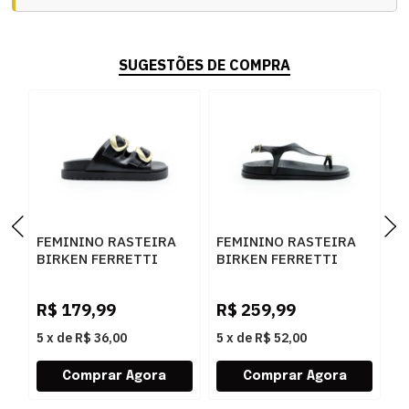
SUGESTÕES DE COMPRA
FEMININO RASTEIRA
FEMININO RASTEIRA
F
BIRKEN FERRETTI
BIRKEN FERRETTI
B
Z661928908 1 PRETO
100041775 SLIM
1
PRETO
R$
179,99
R$
259,99
R
5
x
de
R$ 36,00
5
x
de
R$ 52,00
5