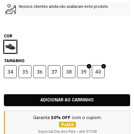
Nossos clientes ainda não avaliaram este produto
COR
TAMANHO
34
35
36
37
38
39
40
Garanta
10% OFF
com o cupom:
Pai10
Especial Dia dos Pais • até 07/08